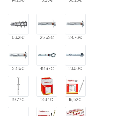
14,28€
15,25€
58,23€
66,21€
25,52€
24,76€
33,15€
48,87€
23,60€
19,77€
13,64€
19,52€