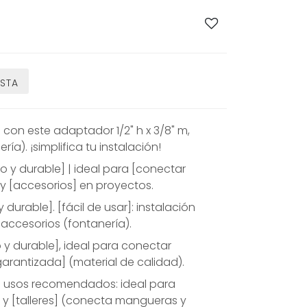
ESTA
on este adaptador 1/2" h x 3/8" m,
ía). ¡simplifica tu instalación!
to y durable] | ideal para [conectar
y [accesorios] en proyectos.
 durable]. [fácil de usar]: instalación
accesorios (fontanería).
 y durable], ideal para conectar
arantizada] (material de calidad).
 usos recomendados: ideal para
 y [talleres] (conecta mangueras y