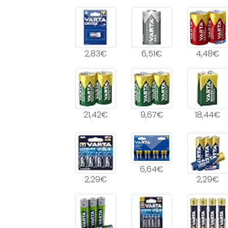
2,83€
6,51€
4,48€
21,42€
9,67€
18,44€
6,64€
2,29€
2,29€