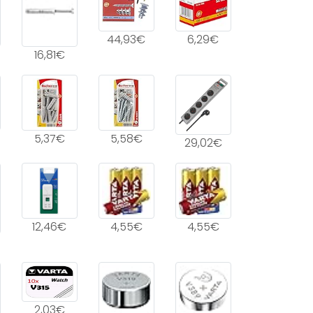
44,93€
6,29€
16,81€
5,37€
5,58€
29,02€
12,46€
4,55€
4,55€
2,03€