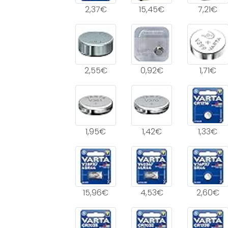
2,37€
15,45€
7,21€
2,55€
0,92€
1,71€
1,95€
1,42€
1,33€
15,96€
4,53€
2,60€