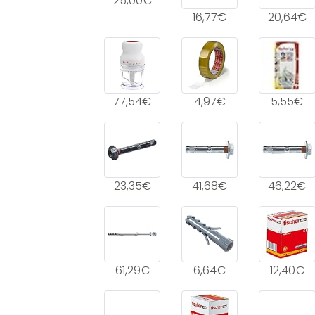
25,00€
16,77€
20,64€
77,54€
4,97€
5,55€
23,35€
41,68€
46,22€
61,29€
6,64€
12,40€