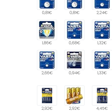
0,81€
0,81€
2,24€
1,86€
0,68€
1,32€
2,66€
0,94€
1,33€
2,92€
2,92€
4,45€