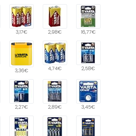
3,17€
2,98€
16,77€
4,74€
2,58€
3,36€
2,27€
2,89€
3,45€