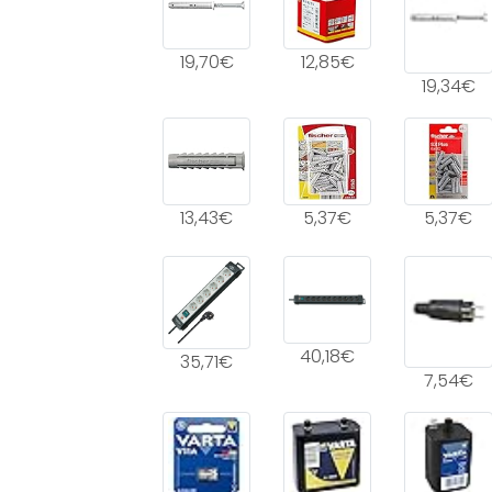
19,70€
12,85€
19,34€
13,43€
5,37€
5,37€
40,18€
35,71€
7,54€