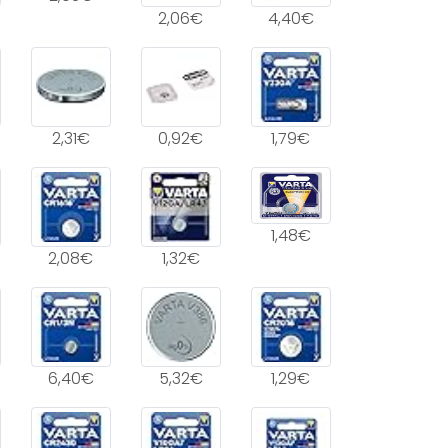
2,06€
4,40€
2,31€
0,92€
1,79€
1,48€
2,08€
1,32€
6,40€
5,32€
1,29€