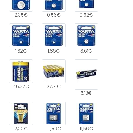
2,35€
0,56€
0,52€
1,32€
1,86€
3,61€
46,27€
27,71€
5,13€
2,00€
10,59€
11,56€