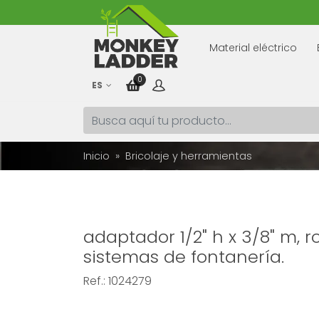
Material eléctrico
0
ES
Inicio
Bricolaje y herramientas
adaptador 1/2" h x 3/8" m,
sistemas de fontanería.
Ref.:
1024279