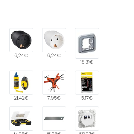
6,24€
6,24€
18,31€
21,42€
7,95€
5,17€