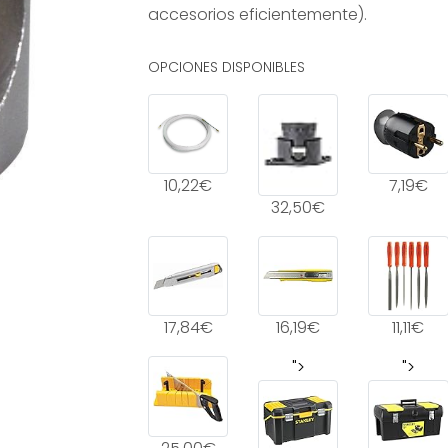
accesorios eficientemente).
OPCIONES DISPONIBLES
10,22€
7,19€
32,50€
17,84€
16,19€
11,11€
">
">