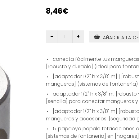
8,46€
AÑADIR A LA C
conecta fácilmente tus mangueras c
[robusto y durable] (ideal para fontaner
[adaptador 1/2" h x 3/8" m] | [robus
mangueras] (sistemas de fontanería) 
adaptador 1/2" h x 3/8" m, [robusto y
[sencilla] para conectar mangueras y 
[adaptador 1/2" h x 3/8" m] [robusto
mangueras y accesorios. [seguridad g
5. papapya papalo tetacaciones o
[sistemas de fontanería] en [hogares]