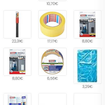
10,70€
22,31€
17,17€
8,80€
8,80€
6,56€
3,29€