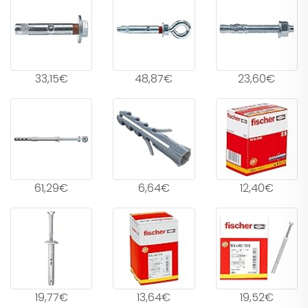
33,15€
48,87€
23,60€
61,29€
6,64€
12,40€
19,77€
13,64€
19,52€