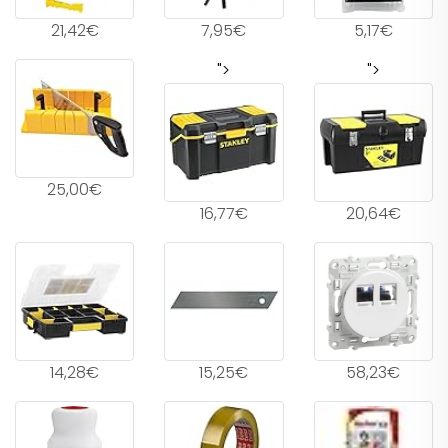
21,42€
7,95€
5,17€
">
">
25,00€
16,77€
20,64€
14,28€
15,25€
58,23€