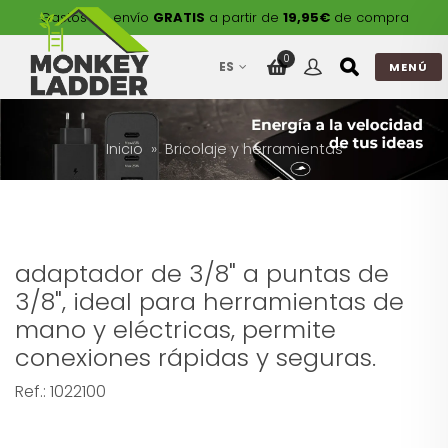
Gastos de envío
GRATIS
a partir de
19,95€
de compra
0
ES
MENÚ
Inicio
Bricolaje y herramientas
adaptador de 3/8" a puntas de
3/8", ideal para herramientas de
mano y eléctricas, permite
conexiones rápidas y seguras.
Ref.:
1022100