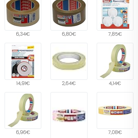
6,34€
6,80€
7,85€
14,91€
2,64€
4,14€
6,96€
7,08€