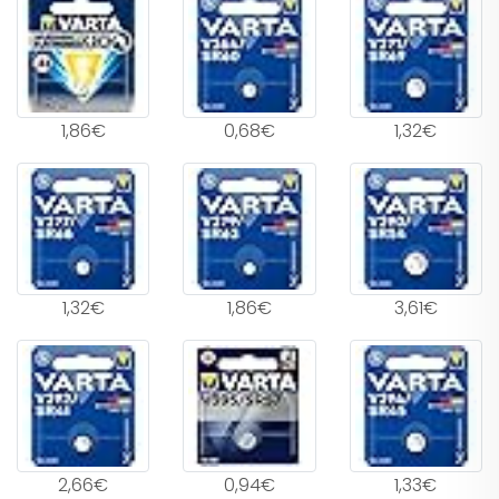
1,86€
0,68€
1,32€
1,32€
1,86€
3,61€
2,66€
0,94€
1,33€