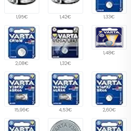
1,95€
1,42€
1,33€
1,48€
2,08€
1,32€
15,96€
4,53€
2,60€