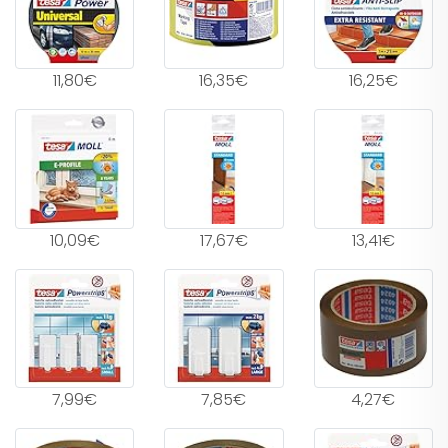
11,80€
16,35€
16,25€
10,09€
17,67€
13,41€
7,99€
7,85€
4,27€