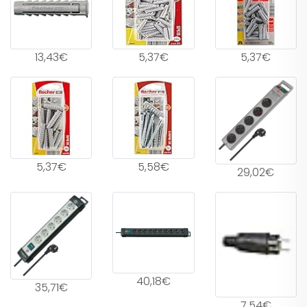
13,43€
5,37€
5,37€
5,37€
5,58€
29,02€
40,18€
35,71€
7,54€