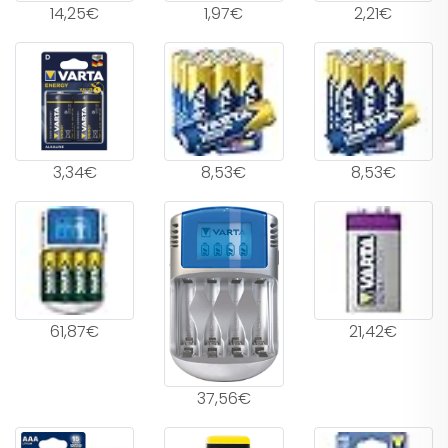
14,25€
1,97€
2,21€
3,34€
8,53€
8,53€
61,87€
21,42€
37,56€