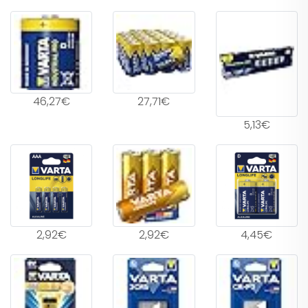
46,27€
27,71€
5,13€
2,92€
2,92€
4,45€