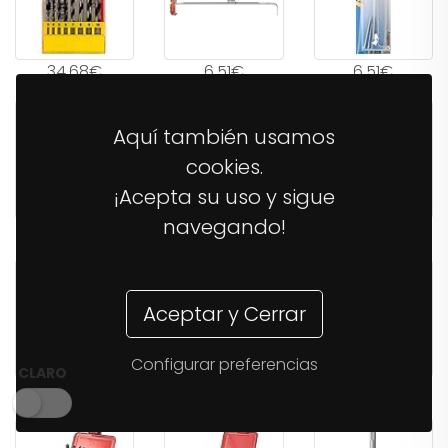
34,68€
6,51€
6,51€
Aquí también usamos
cookies.
¡Acepta su uso y sigue
navegando!
11,04€
16,70€
26,21€
Aceptar y Cerrar
Configurar preferencias
CLARO
38,03€
14,37€
12,40€