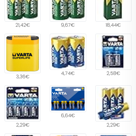
21,42€
9,67€
18,44€
4,74€
2,58€
3,36€
6,64€
2,29€
2,29€