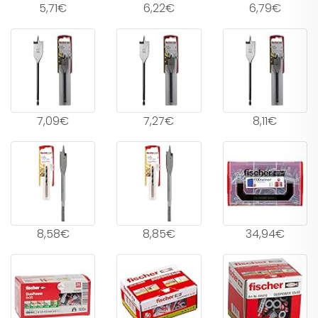
5,71€
6,22€
6,79€
7,09€
7,27€
8,11€
8,58€
8,85€
34,94€