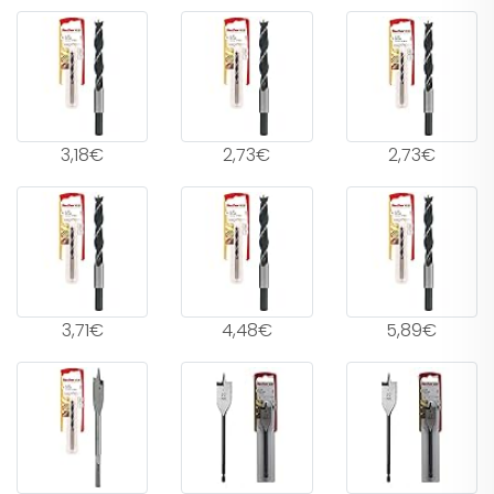
3,18€
2,73€
2,73€
3,71€
4,48€
5,89€