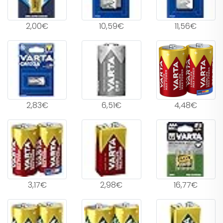
2,00€
10,59€
11,56€
2,83€
6,51€
4,48€
3,17€
2,98€
16,77€