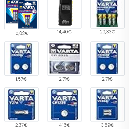
14,40€
29,33€
15,02€
1,57€
2,71€
2,71€
2,37€
4,16€
3,69€