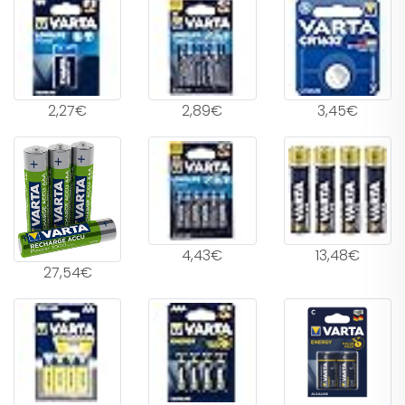
2,27€
2,89€
3,45€
4,43€
13,48€
27,54€