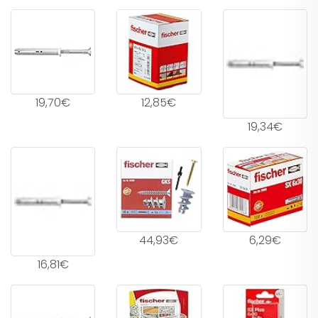
19,70€
12,85€
19,34€
44,93€
6,29€
16,81€