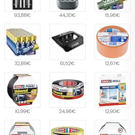
93,88€
44,30€
15,96€
32,89€
61,52€
12,67€
10,99€
24,96€
12,90€