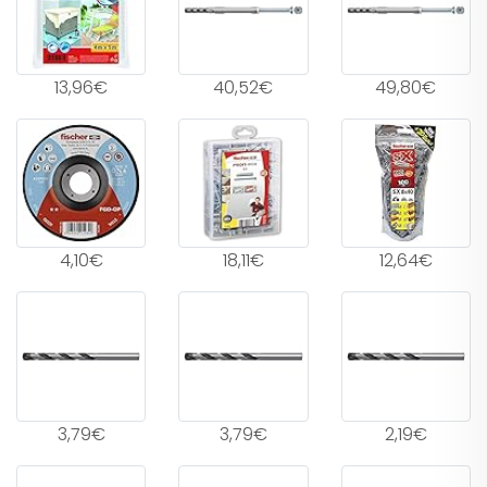
13,96€
40,52€
49,80€
4,10€
18,11€
12,64€
3,79€
3,79€
2,19€