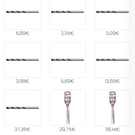
5,89€
2,35€
3,09€
3,98€
5,69€
13,66€
37,36€
29,75€
38,14€