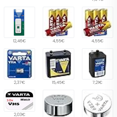
12,46€
4,55€
4,55€
2,37€
15,45€
7,21€
2,03€