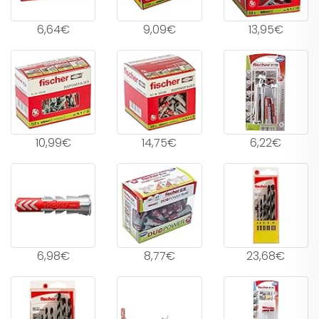
6,64€
9,09€
13,95€
10,99€
14,75€
6,22€
6,98€
8,77€
23,68€