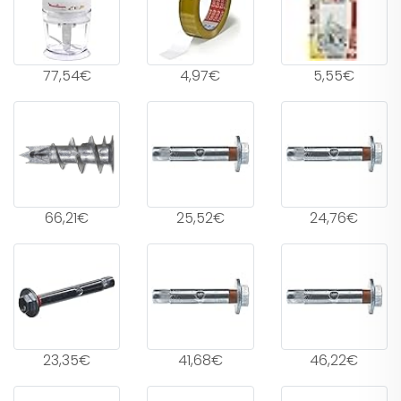
77,54€
4,97€
5,55€
66,21€
25,52€
24,76€
23,35€
41,68€
46,22€