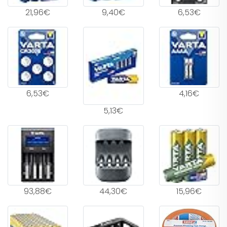
21,96€
9,40€
6,53€
6,53€
4,16€
5,13€
93,88€
44,30€
15,96€