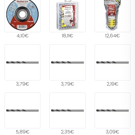
4,10€
18,11€
12,64€
3,79€
3,79€
2,19€
5,89€
2,35€
3,09€