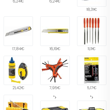
6,24€
6,24€
18,31€
17,84€
16,19€
11,11€
21,42€
7,95€
5,17€
">
">