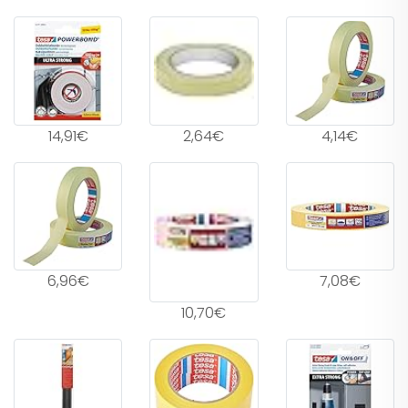
14,91€
2,64€
4,14€
6,96€
7,08€
10,70€