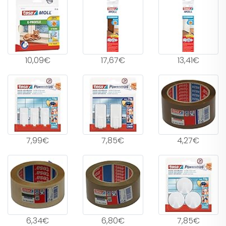
10,09€
17,67€
13,41€
7,99€
7,85€
4,27€
6,34€
6,80€
7,85€