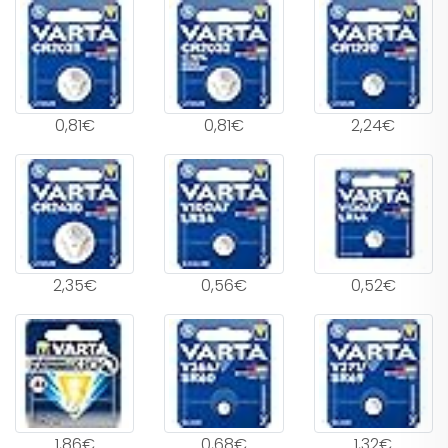
0,81€
0,81€
2,24€
2,35€
0,56€
0,52€
1,86€
0,68€
1,32€