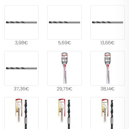
3,98€
5,69€
13,66€
37,36€
29,75€
38,14€