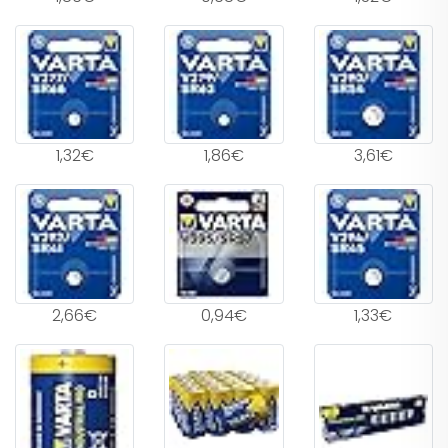
1,32€
1,86€
3,61€
2,66€
0,94€
1,33€