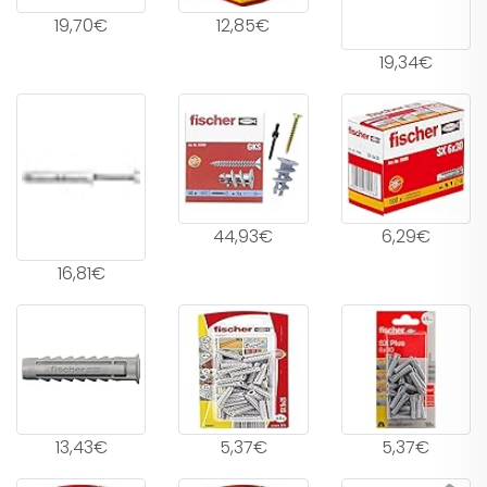
19,70€
12,85€
19,34€
44,93€
6,29€
16,81€
13,43€
5,37€
5,37€