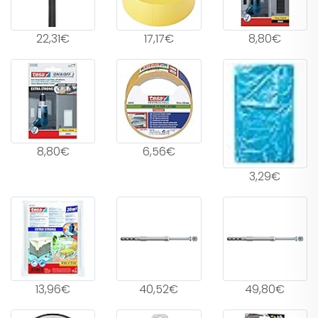
22,31€
17,17€
8,80€
8,80€
6,56€
3,29€
13,96€
40,52€
49,80€