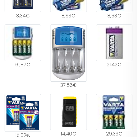
3,34€
8,53€
8,53€
61,87€
21,42€
37,56€
14,40€
29,33€
15,02€