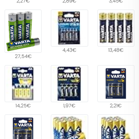
2,27€
2,89€
3,45€
4,43€
13,48€
27,54€
14,25€
1,97€
2,21€