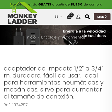
Gastos de envío
GRATIS
a partir de
19,95€
de compra
0
ES
MENÚ
Inicio
Bricolaje y herramientas
adaptador de impacto 1/2" a 3/4"
m, duradero, fácil de usar, ideal
para herramientas neumáticas y
mecánicas, sirve para aumentar
el tamaño de conexión.
Ref.:
1024297