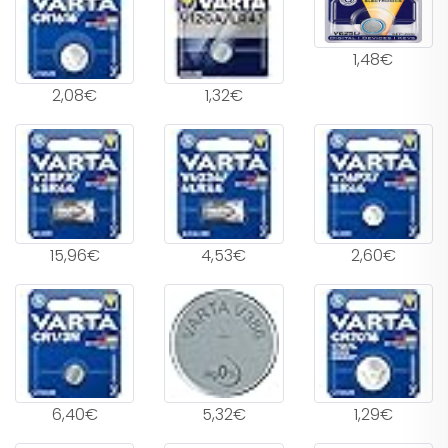
1,48€
2,08€
1,32€
15,96€
4,53€
2,60€
6,40€
5,32€
1,29€