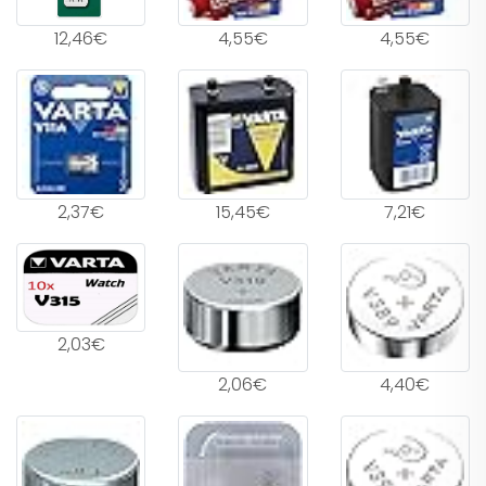
12,46€
4,55€
4,55€
2,37€
15,45€
7,21€
2,03€
2,06€
4,40€