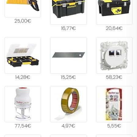
25,00€
16,77€
20,64€
14,28€
15,25€
58,23€
77,54€
4,97€
5,55€