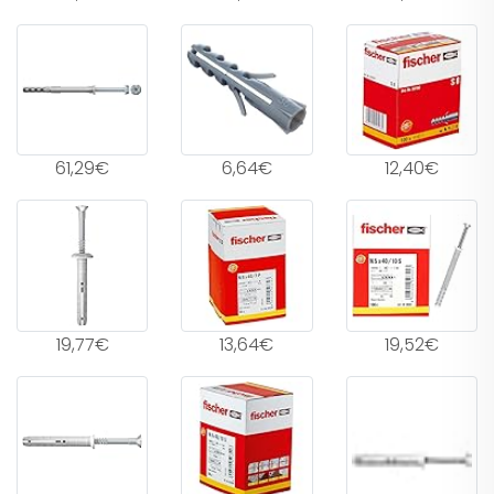
61,29€
6,64€
12,40€
19,77€
13,64€
19,52€