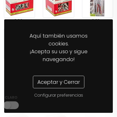
10,99€
14,75€
6,22€
Aquí también usamos
cookies.
¡Acepta su uso y sigue
navegando!
6,98€
8,77€
23,68€
Aceptar y Cerrar
Configurar preferencias
CLARO
34,68€
6,51€
6,51€