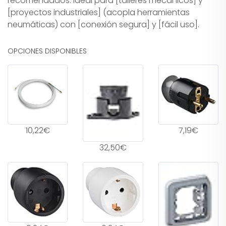
recomendados: ideal para [talleres mecánicos] y
[proyectos industriales] (acopla herramientas
neumáticas) con [conexión segura] y [fácil uso].
OPCIONES DISPONIBLES
10,22€
7,19€
32,50€