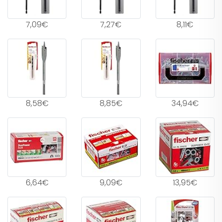
7,09€
7,27€
8,11€
8,58€
8,85€
34,94€
6,64€
9,09€
13,95€