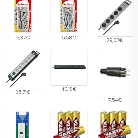
5,37€
5,58€
29,02€
40,18€
35,71€
7,54€