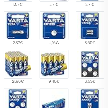
1,57€
2,71€
2,71€
2,37€
4,16€
3,69€
21,96€
9,40€
6,53€