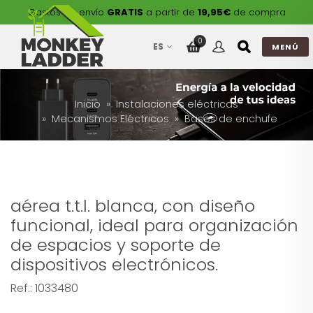
Gastos de envío
GRATIS
a partir de
19,95€
de compra
0
ES
MENÚ
Inicio
Instalaciones eléctricas
Mecanismos Eléctricos
Bases de enchufe
aérea t.t.l. blanca, con diseño
funcional, ideal para organización
de espacios y soporte de
dispositivos electrónicos.
Ref.:
1033480