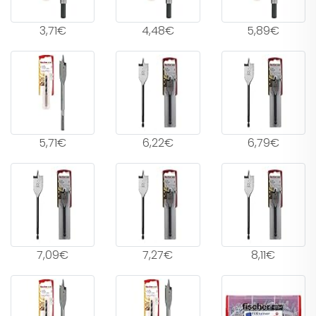
3,71€
4,48€
5,89€
5,71€
6,22€
6,79€
7,09€
7,27€
8,11€