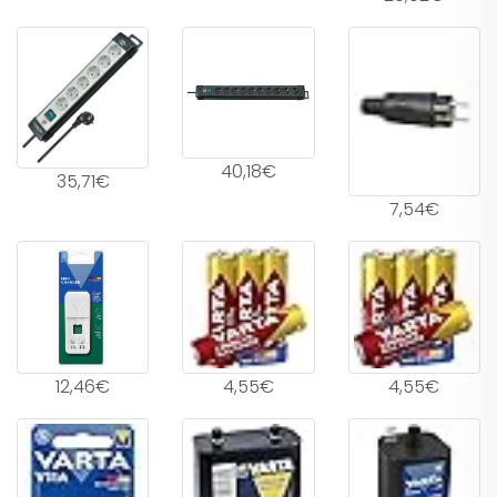
40,18€
35,71€
7,54€
12,46€
4,55€
4,55€