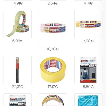
14,91€
2,64€
4,14€
6,96€
7,08€
10,70€
22,31€
17,17€
8,80€