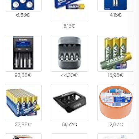
6,53€
4,16€
5,13€
93,88€
44,30€
15,96€
32,89€
61,52€
12,67€