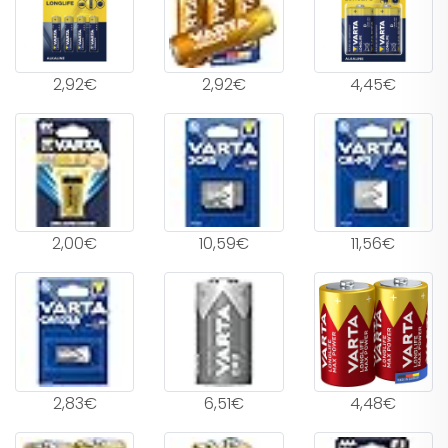
2,92€
2,92€
4,45€
2,00€
10,59€
11,56€
2,83€
6,51€
4,48€