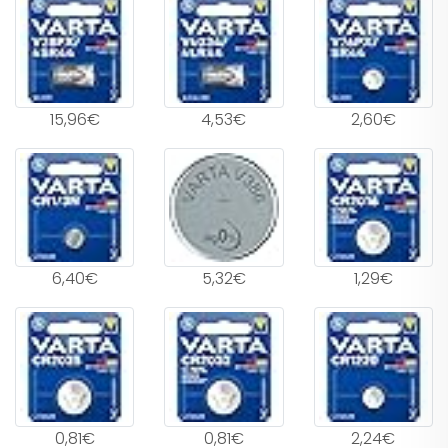
15,96€
4,53€
2,60€
6,40€
5,32€
1,29€
0,81€
0,81€
2,24€