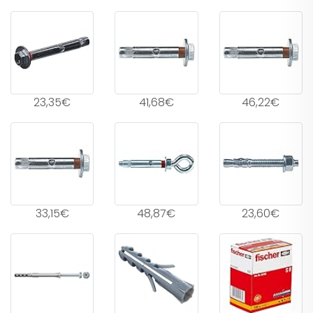
23,35€
41,68€
46,22€
33,15€
48,87€
23,60€