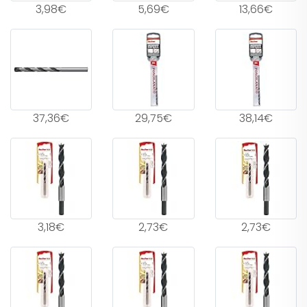
3,98€
5,69€
13,66€
37,36€
29,75€
38,14€
3,18€
2,73€
2,73€