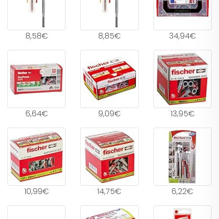
8,58€
8,85€
34,94€
6,64€
9,09€
13,95€
10,99€
14,75€
6,22€