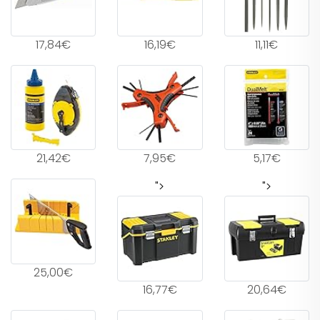
17,84€
16,19€
11,11€
21,42€
7,95€
5,17€
">
">
25,00€
16,77€
20,64€