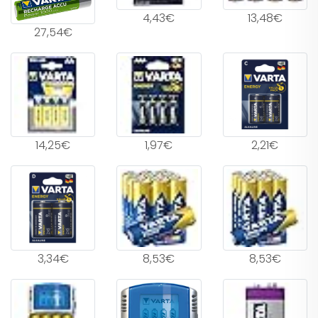
4,43€
13,48€
27,54€
14,25€
1,97€
2,21€
3,34€
8,53€
8,53€