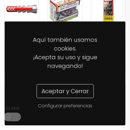
6,98€
8,77€
23,68€
Aquí también usamos
cookies.
¡Acepta su uso y sigue
navegando!
34,68€
6,51€
6,51€
Aceptar y Cerrar
Configurar preferencias
CLARO
11,04€
16,70€
26,21€