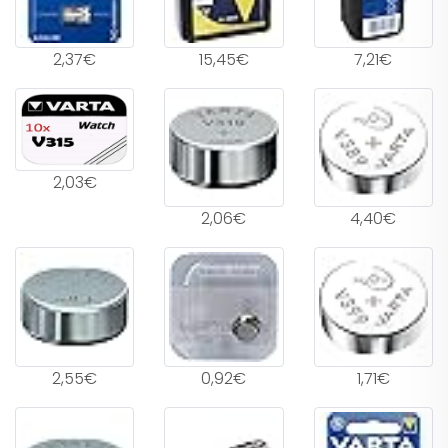
2,37€
15,45€
7,21€
2,03€
2,06€
4,40€
2,55€
0,92€
1,71€