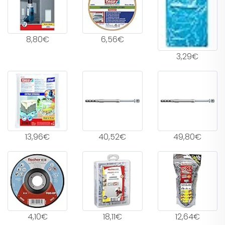
8,80€
6,56€
3,29€
13,96€
40,52€
49,80€
4,10€
18,11€
12,64€