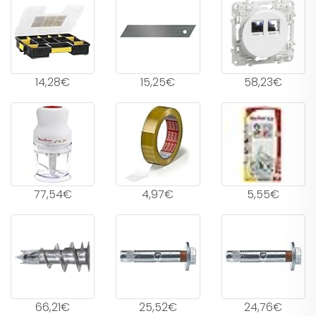
14,28€
15,25€
58,23€
77,54€
4,97€
5,55€
66,21€
25,52€
24,76€