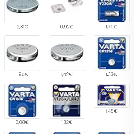
2,31€
0,92€
1,79€
1,95€
1,42€
1,33€
1,48€
2,08€
1,32€