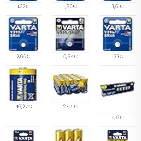
1,32€
1,86€
3,61€
2,66€
0,94€
1,33€
46,27€
27,71€
5,13€