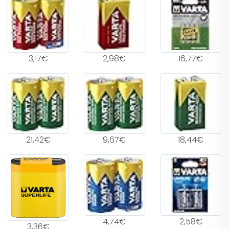
3,17€
2,98€
16,77€
21,42€
9,67€
18,44€
4,74€
2,58€
3,36€