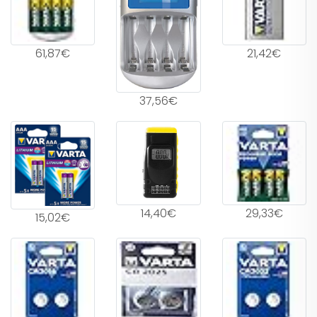
61,87€
21,42€
37,56€
14,40€
29,33€
15,02€