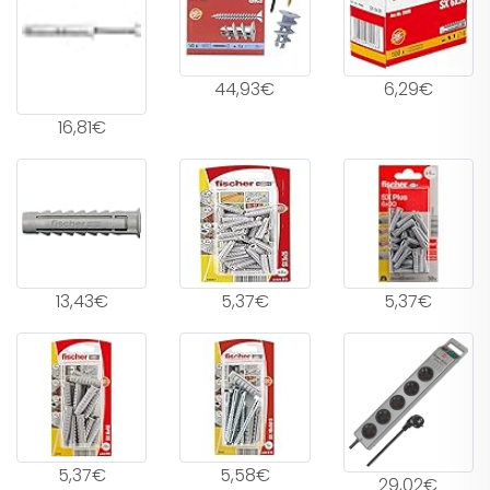
44,93€
6,29€
16,81€
13,43€
5,37€
5,37€
5,37€
5,58€
29,02€