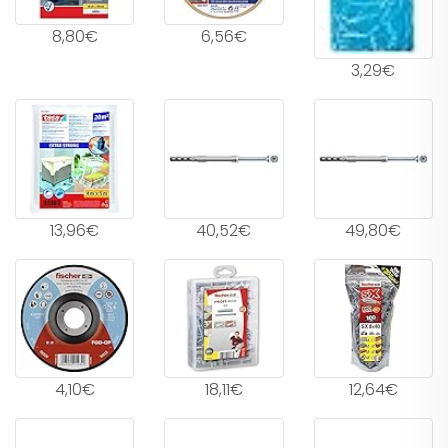
8,80€
6,56€
3,29€
13,96€
40,52€
49,80€
4,10€
18,11€
12,64€