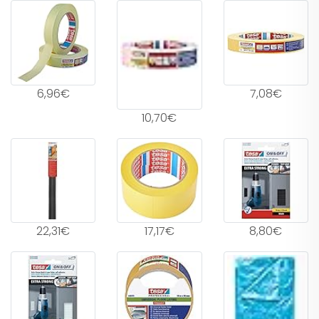
6,96€
7,08€
10,70€
22,31€
17,17€
8,80€