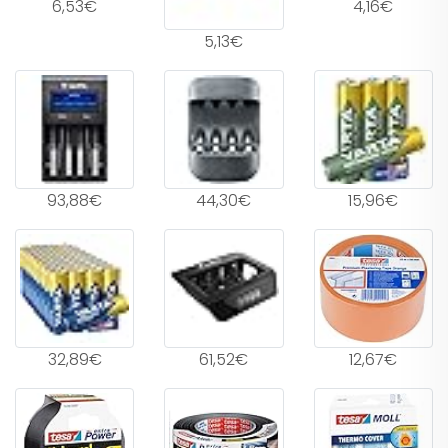
6,53€
4,16€
5,13€
93,88€
44,30€
15,96€
32,89€
61,52€
12,67€