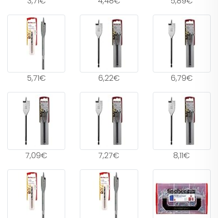
3,71€
4,48€
5,89€
5,71€
6,22€
6,79€
7,09€
7,27€
8,11€