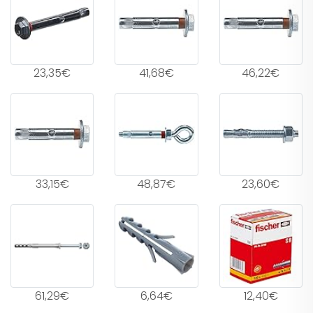
23,35€
41,68€
46,22€
33,15€
48,87€
23,60€
61,29€
6,64€
12,40€