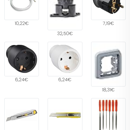
10,22€
7,19€
32,50€
6,24€
6,24€
18,31€