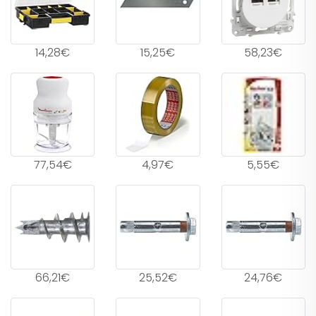
14,28€
15,25€
58,23€
77,54€
4,97€
5,55€
66,21€
25,52€
24,76€