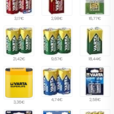
3,17€
2,98€
16,77€
21,42€
9,67€
18,44€
4,74€
2,58€
3,36€