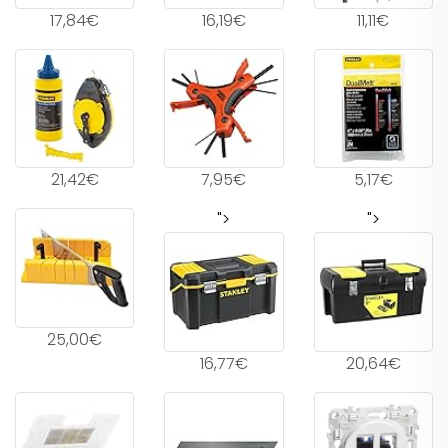
17,84€
16,19€
11,11€
21,42€
7,95€
5,17€
">
">
25,00€
16,77€
20,64€