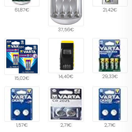
61,87€
21,42€
37,56€
14,40€
29,33€
15,02€
1,57€
2,71€
2,71€