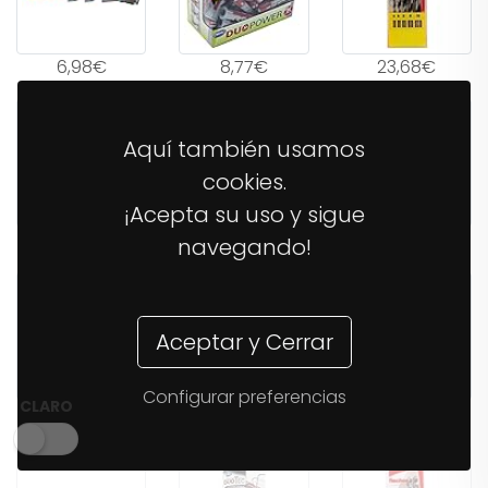
6,98€
8,77€
23,68€
Aquí también usamos
cookies.
¡Acepta su uso y sigue
34,68€
6,51€
6,51€
navegando!
Aceptar y Cerrar
Configurar preferencias
CLARO
11,04€
16,70€
26,21€