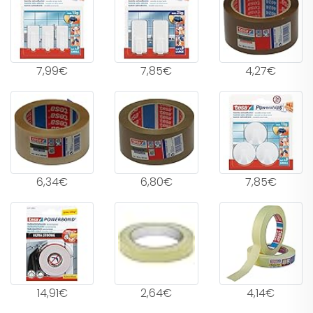
7,99€
7,85€
4,27€
6,34€
6,80€
7,85€
14,91€
2,64€
4,14€