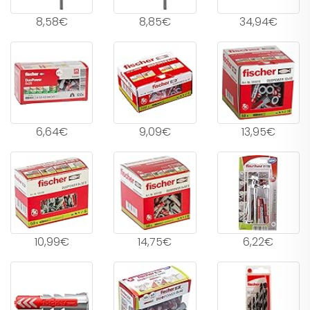
8,58€
8,85€
34,94€
6,64€
9,09€
13,95€
10,99€
14,75€
6,22€