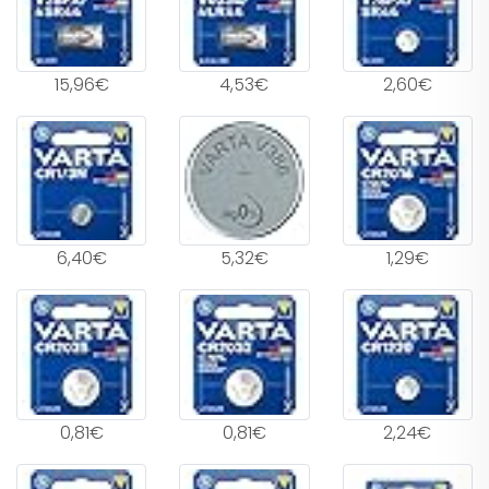
15,96€
4,53€
2,60€
6,40€
5,32€
1,29€
0,81€
0,81€
2,24€