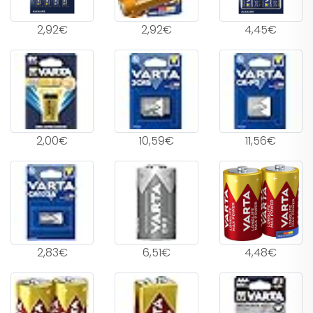
2,92€
2,92€
4,45€
2,00€
10,59€
11,56€
2,83€
6,51€
4,48€