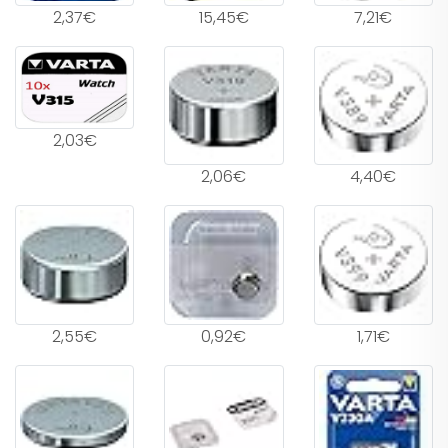
2,37€
15,45€
7,21€
2,03€
2,06€
4,40€
2,55€
0,92€
1,71€