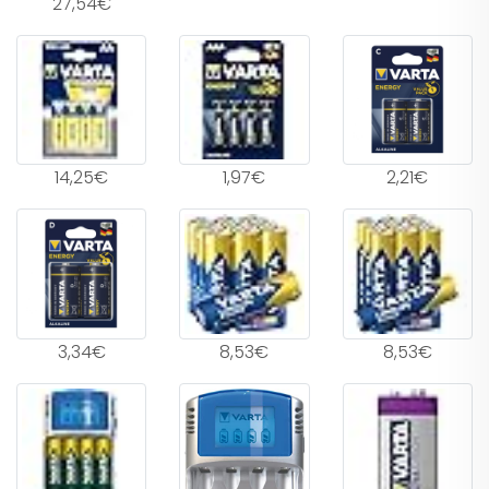
27,54€
14,25€
1,97€
2,21€
3,34€
8,53€
8,53€