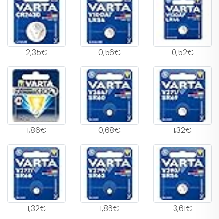
2,35€
0,56€
0,52€
1,86€
0,68€
1,32€
1,32€
1,86€
3,61€