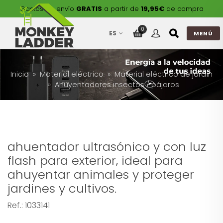
Gastos de envío
GRATIS
a partir de
19,95€
de compra
0
ES
MENÚ
Inicio
Material eléctrico
Material eléctrico de jardín
Ahuyentadores insectos / pájaros
ahuentador ultrasónico y con luz
flash para exterior, ideal para
ahuyentar animales y proteger
jardines y cultivos.
Ref.:
1033141