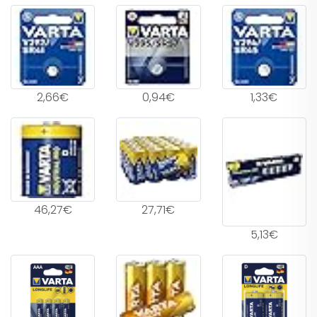
2,66€
0,94€
1,33€
46,27€
27,71€
5,13€