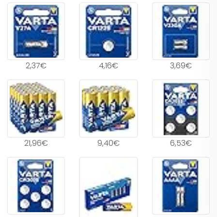
2,37€
4,16€
3,69€
21,96€
9,40€
6,53€