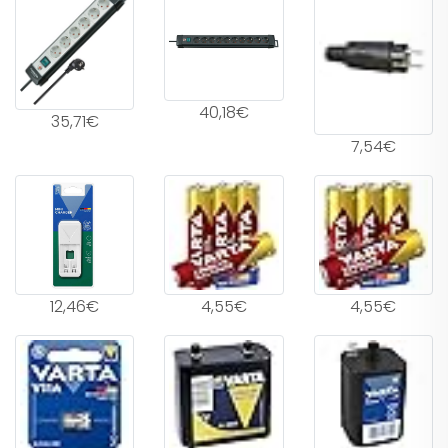
40,18€
35,71€
7,54€
12,46€
4,55€
4,55€