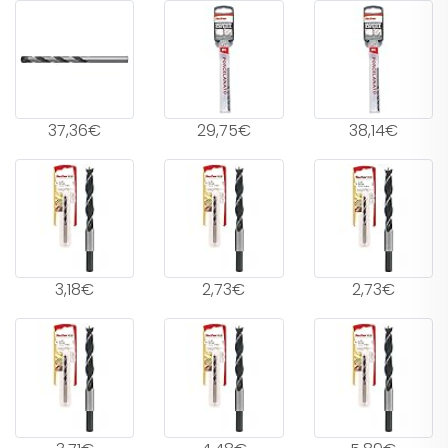
37,36€
29,75€
38,14€
3,18€
2,73€
2,73€