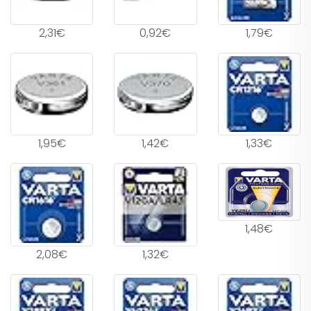
2,31€
0,92€
1,79€
1,95€
1,42€
1,33€
1,48€
2,08€
1,32€