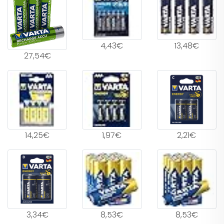
4,43€
13,48€
27,54€
14,25€
1,97€
2,21€
3,34€
8,53€
8,53€