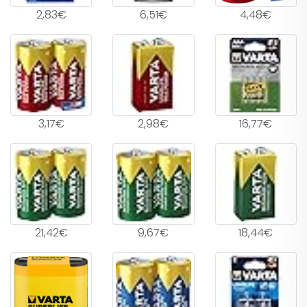
2,83€
6,51€
4,48€
3,17€
2,98€
16,77€
21,42€
9,67€
18,44€