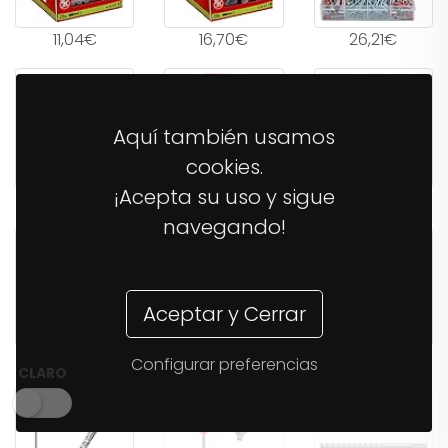
11,04€
16,70€
26,21€
Aquí también usamos
cookies.
¡Acepta su uso y sigue
38,03€
14,37€
12,40€
navegando!
Aceptar y Cerrar
34,99€
54,49€
12,67€
Configurar preferencias
CLARO