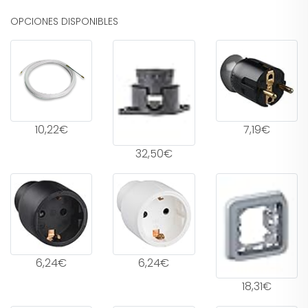
OPCIONES DISPONIBLES
10,22€
7,19€
32,50€
6,24€
6,24€
18,31€