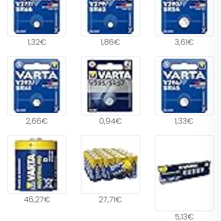
1,32€
1,86€
3,61€
2,66€
0,94€
1,33€
46,27€
27,71€
5,13€