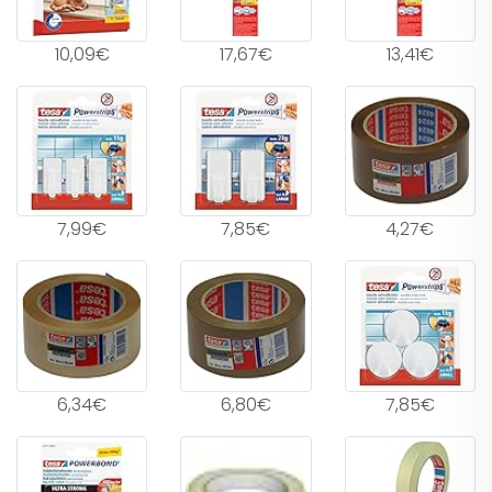
10,09€
17,67€
13,41€
7,99€
7,85€
4,27€
6,34€
6,80€
7,85€