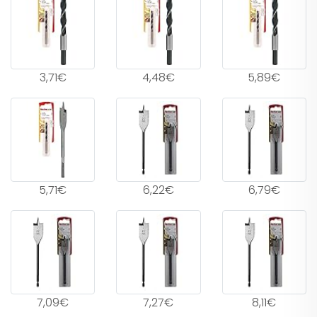
3,71€
4,48€
5,89€
5,71€
6,22€
6,79€
7,09€
7,27€
8,11€