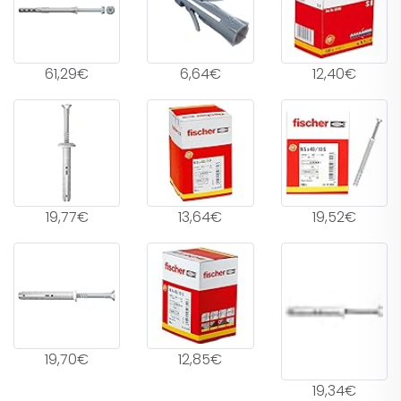
61,29€
6,64€
12,40€
19,77€
13,64€
19,52€
19,70€
12,85€
19,34€