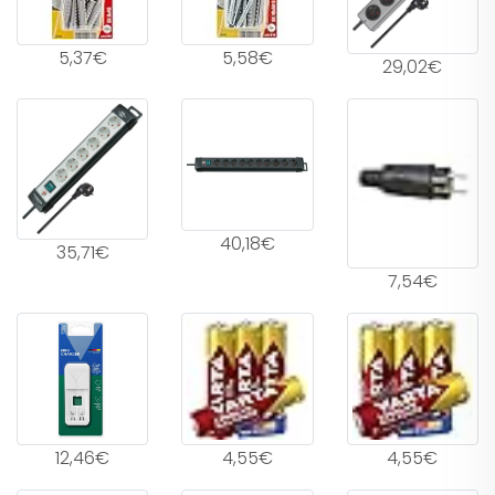
5,37€
5,58€
29,02€
40,18€
35,71€
7,54€
12,46€
4,55€
4,55€