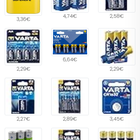
4,74€
2,58€
3,36€
6,64€
2,29€
2,29€
2,27€
2,89€
3,45€