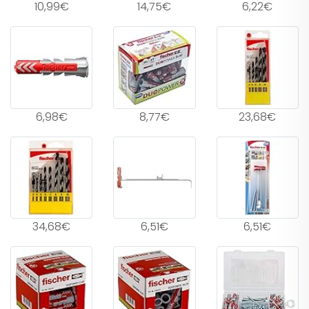
10,99€
14,75€
6,22€
6,98€
8,77€
23,68€
34,68€
6,51€
6,51€