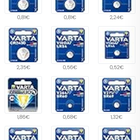
0,81€
0,81€
2,24€
2,35€
0,56€
0,52€
1,86€
0,68€
1,32€