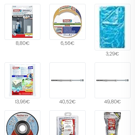
8,80€
6,56€
3,29€
13,96€
40,52€
49,80€