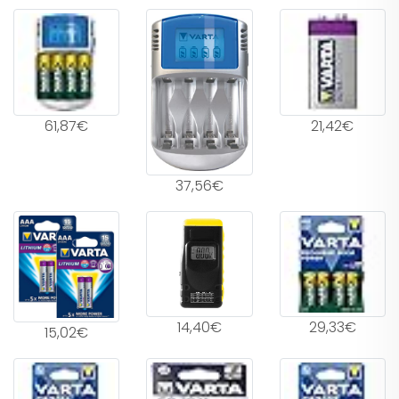
61,87€
21,42€
37,56€
14,40€
29,33€
15,02€