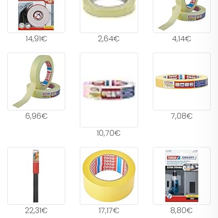
14,91€
2,64€
4,14€
6,96€
7,08€
10,70€
22,31€
17,17€
8,80€