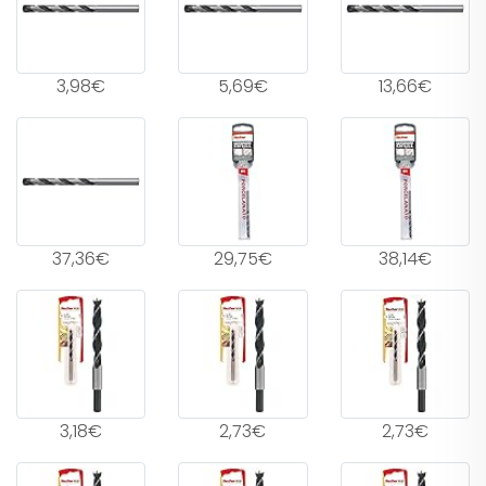
3,98€
5,69€
13,66€
37,36€
29,75€
38,14€
3,18€
2,73€
2,73€