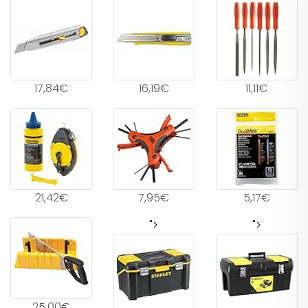
17,84€
16,19€
11,11€
21,42€
7,95€
5,17€
">
">
25,00€