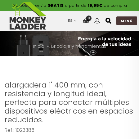
Gastos de envío
GRATIS
a partir de
19,95€
de compra
0
ES
MENÚ
Inicio
Bricolaje y herramientas
alargadera 1' 400 mm, con
resistencia y longitud ideal,
perfecta para conectar múltiples
dispositivos eléctricos en espacios
reducidos.
Ref.:
1023385