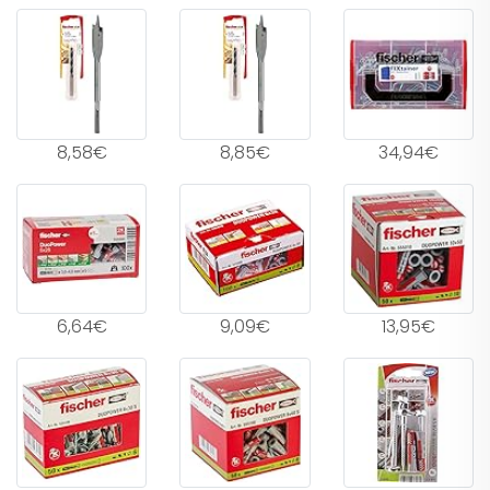
8,58€
8,85€
34,94€
6,64€
9,09€
13,95€