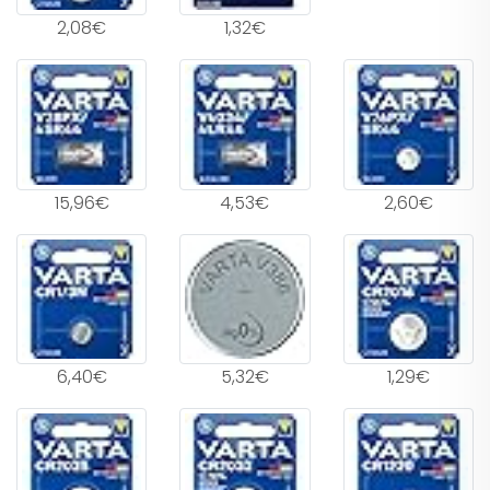
2,08€
1,32€
15,96€
4,53€
2,60€
6,40€
5,32€
1,29€