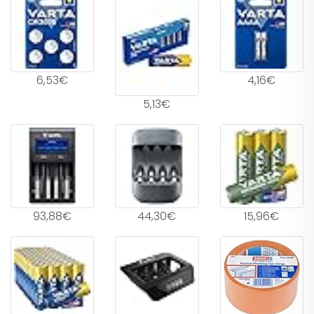
6,53€
4,16€
5,13€
93,88€
44,30€
15,96€