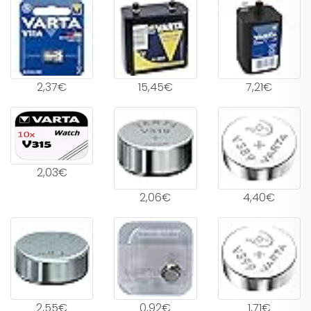
2,37€
15,45€
7,21€
2,03€
2,06€
4,40€
2,55€
0,92€
1,71€