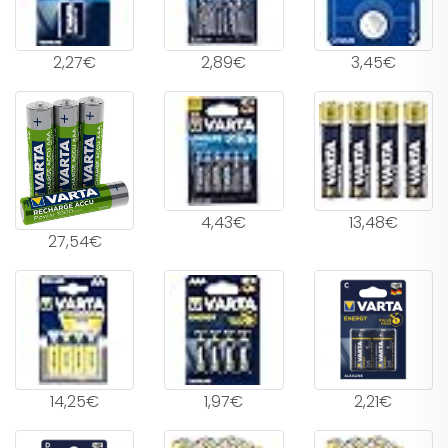
2,27€
2,89€
3,45€
4,43€
13,48€
27,54€
14,25€
1,97€
2,21€