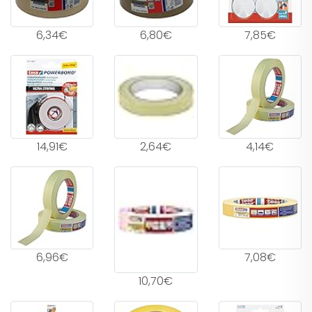
6,34€
6,80€
7,85€
14,91€
2,64€
4,14€
6,96€
7,08€
10,70€