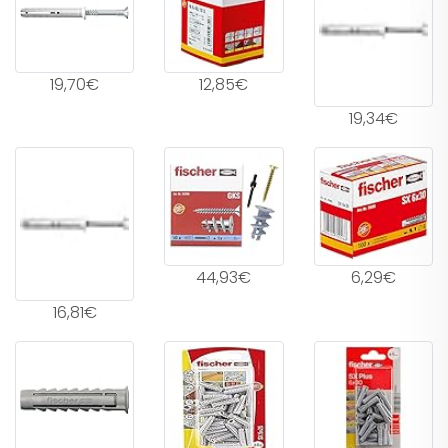
19,70€
12,85€
19,34€
44,93€
6,29€
16,81€