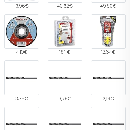
13,96€
40,52€
49,80€
4,10€
18,11€
12,64€
3,79€
3,79€
2,19€