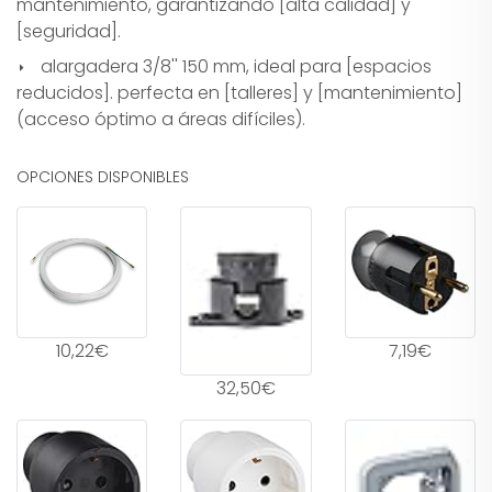
mantenimiento, garantizando [alta calidad] y
[seguridad].
alargadera 3/8'' 150 mm, ideal para [espacios
reducidos]. perfecta en [talleres] y [mantenimiento]
(acceso óptimo a áreas difíciles).
OPCIONES DISPONIBLES
10,22€
7,19€
32,50€