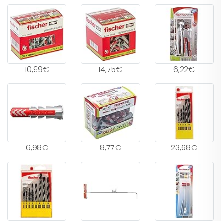
10,99€
14,75€
6,22€
6,98€
8,77€
23,68€