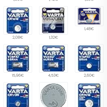
1,48€
2,08€
1,32€
15,96€
4,53€
2,60€