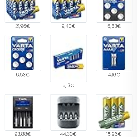
21,96€
9,40€
6,53€
6,53€
4,16€
5,13€
93,88€
44,30€
15,96€