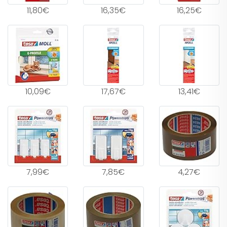
11,80€
16,35€
16,25€
10,09€
17,67€
13,41€
7,99€
7,85€
4,27€