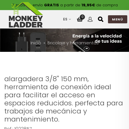
Gastos de envío
GRATIS
a partir de
19,95€
de compra
0
ES
MENÚ
Inicio
Bricolaje y herramientas
alargadera 3/8'' 150 mm,
herramienta de conexión ideal
para facilitar el acceso en
espacios reducidos. perfecta para
trabajos de mecánica y
mantenimiento.
Ref.:
1022857