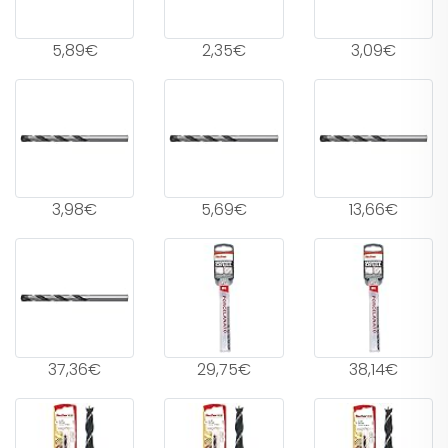
5,89€
2,35€
3,09€
3,98€
5,69€
13,66€
37,36€
29,75€
38,14€