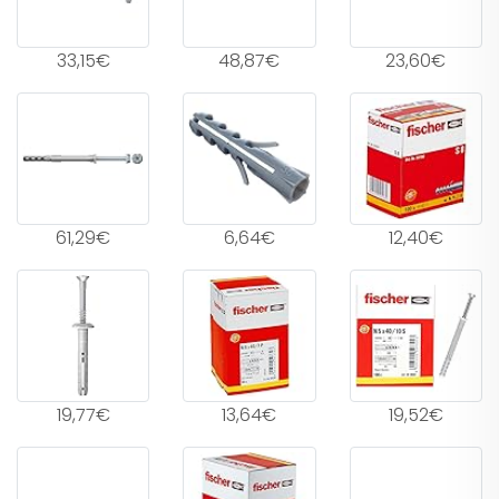
33,15€
48,87€
23,60€
61,29€
6,64€
12,40€
19,77€
13,64€
19,52€