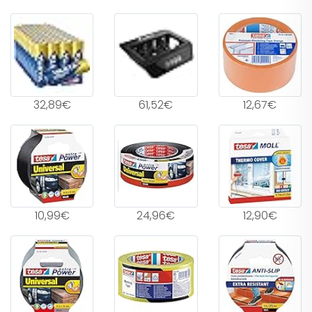
32,89€
61,52€
12,67€
10,99€
24,96€
12,90€