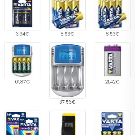
3,34€
8,53€
8,53€
61,87€
21,42€
37,56€