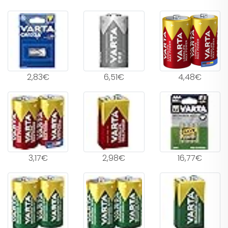
2,83€
6,51€
4,48€
3,17€
2,98€
16,77€