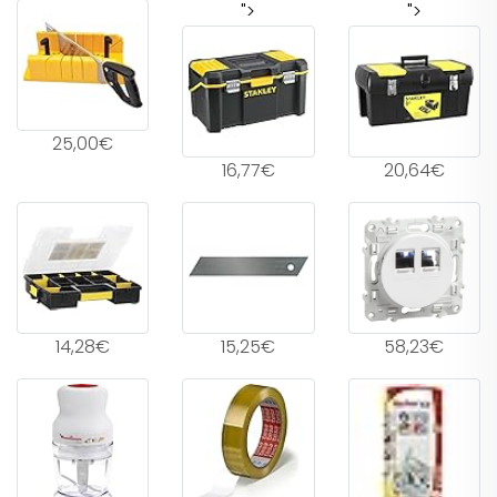
">
">
25,00€
16,77€
20,64€
14,28€
15,25€
58,23€