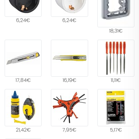
6,24€
6,24€
18,31€
17,84€
16,19€
11,11€
21,42€
7,95€
5,17€