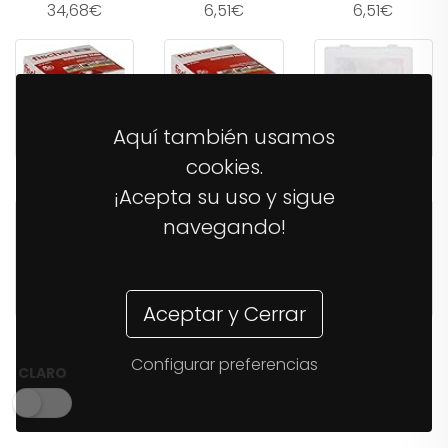
34,68€
6,51€
6,51€
Aquí también usamos
cookies.
11,04€
16,70€
26,21€
¡Acepta su uso y sigue
navegando!
Aceptar y Cerrar
38,03€
14,37€
12,40€
Configurar preferencias
CLARO