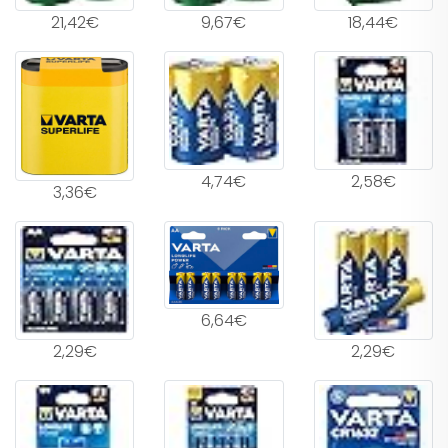
21,42€
9,67€
18,44€
4,74€
2,58€
3,36€
6,64€
2,29€
2,29€