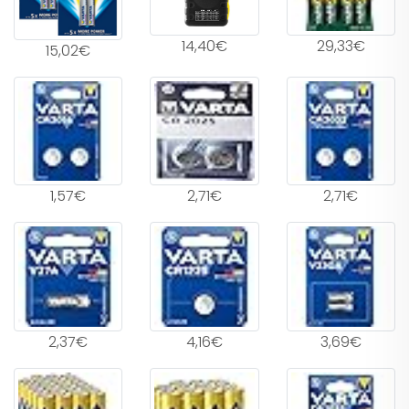
14,40€
29,33€
15,02€
1,57€
2,71€
2,71€
2,37€
4,16€
3,69€