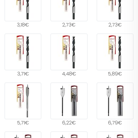
3,18€
2,73€
2,73€
3,71€
4,48€
5,89€
5,71€
6,22€
6,79€