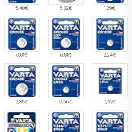
6,40€
5,32€
1,29€
0,81€
0,81€
2,24€
2,35€
0,56€
0,52€