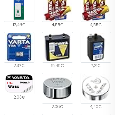
12,46€
4,55€
4,55€
2,37€
15,45€
7,21€
2,03€
2,06€
4,40€