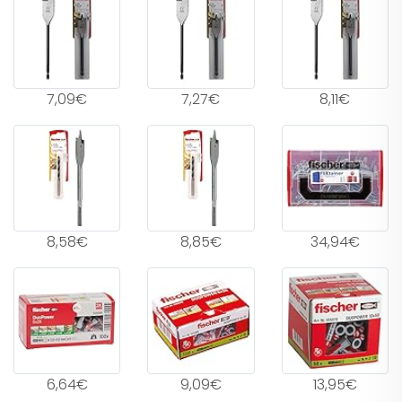
7,09€
7,27€
8,11€
8,58€
8,85€
34,94€
6,64€
9,09€
13,95€