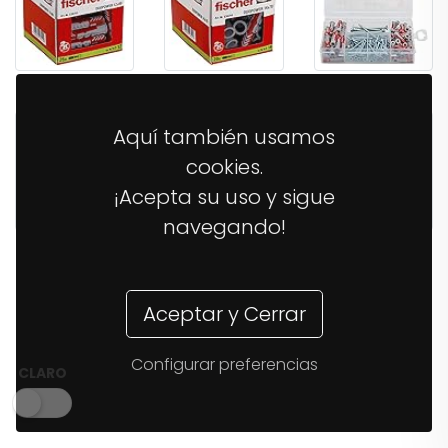
11,04€
16,70€
26,21€
Aquí también usamos
cookies.
¡Acepta su uso y sigue
navegando!
38,03€
14,37€
12,40€
Aceptar y Cerrar
Configurar preferencias
CLARO
34,99€
54,49€
12,67€