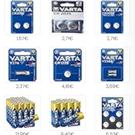
1,57€
2,71€
2,71€
2,37€
4,16€
3,69€
21,96€
9,40€
6,53€