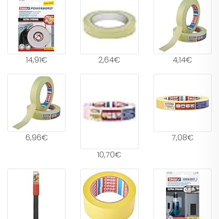
14,91€
2,64€
4,14€
6,96€
7,08€
10,70€