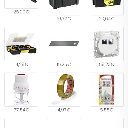
25,00€
16,77€
20,64€
14,28€
15,25€
58,23€
77,54€
4,97€
5,55€