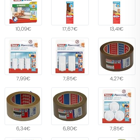
10,09€
17,67€
13,41€
7,99€
7,85€
4,27€
6,34€
6,80€
7,85€