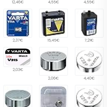
12,46€
4,55€
4,55€
2,37€
15,45€
7,21€
2,03€
2,06€
4,40€