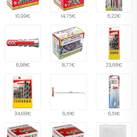
10,99€
14,75€
6,22€
6,98€
8,77€
23,68€
34,68€
6,51€
6,51€