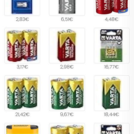
2,83€
6,51€
4,48€
3,17€
2,98€
16,77€
21,42€
9,67€
18,44€