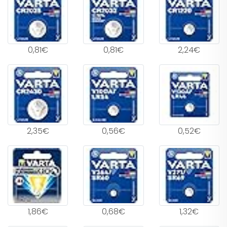
0,81€
0,81€
2,24€
2,35€
0,56€
0,52€
1,86€
0,68€
1,32€