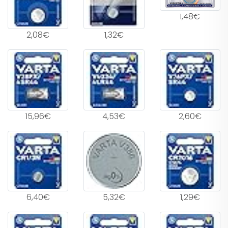
1,48€
2,08€
1,32€
15,96€
4,53€
2,60€
6,40€
5,32€
1,29€