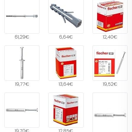
61,29€
6,64€
12,40€
19,77€
13,64€
19,52€
19,70€
12,85€