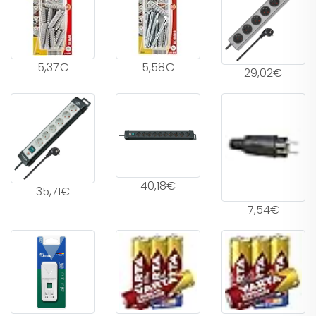
5,37€
5,58€
29,02€
40,18€
35,71€
7,54€