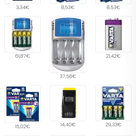
3,34€
8,53€
8,53€
61,87€
21,42€
37,56€
14,40€
29,33€
15,02€