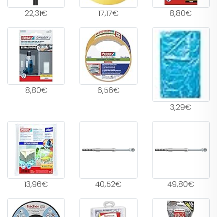
22,31€
17,17€
8,80€
8,80€
6,56€
3,29€
13,96€
40,52€
49,80€