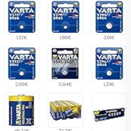
1,32€
1,86€
3,61€
2,66€
0,94€
1,33€
46,27€
27,71€