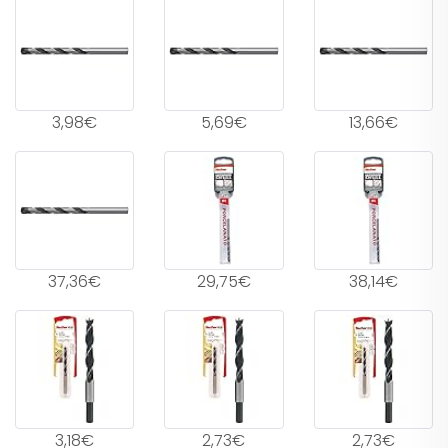
3,98€
5,69€
13,66€
37,36€
29,75€
38,14€
3,18€
2,73€
2,73€