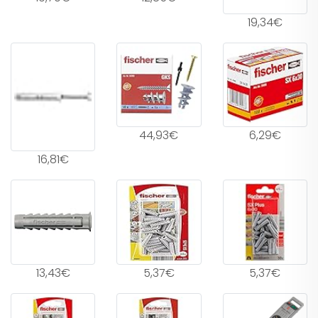
19,34€
44,93€
6,29€
16,81€
13,43€
5,37€
5,37€