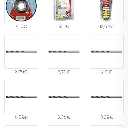
4,10€
18,11€
12,64€
3,79€
3,79€
2,19€
5,89€
2,35€
3,09€