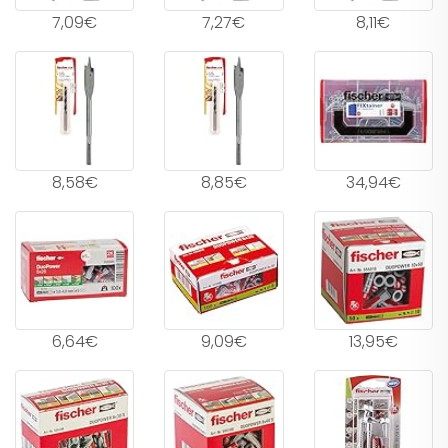
7,09€
7,27€
8,11€
8,58€
8,85€
34,94€
6,64€
9,09€
13,95€