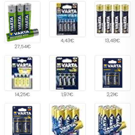
4,43€
13,48€
27,54€
14,25€
1,97€
2,21€