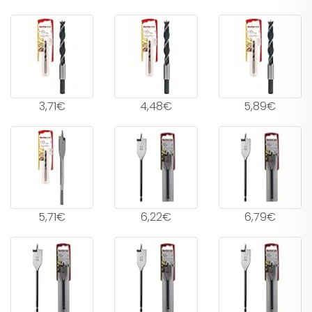
3,71€
4,48€
5,89€
5,71€
6,22€
6,79€