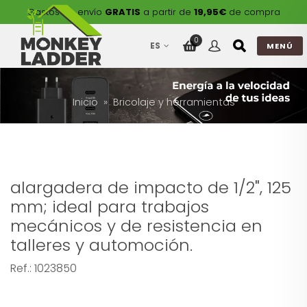
Gastos de envío
GRATIS
a partir de
19,95€
de compra
0
ES
MENÚ
Inicio
Bricolaje y herramientas
alargadera de impacto de 1/2", 125
mm; ideal para trabajos
mecánicos y de resistencia en
talleres y automoción.
Ref.:
1023850