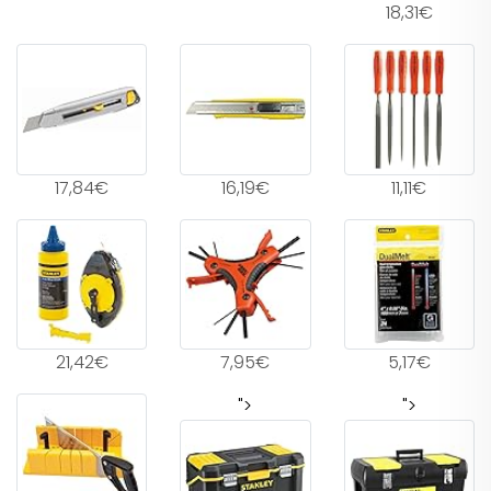
18,31€
17,84€
16,19€
11,11€
21,42€
7,95€
5,17€
">
">