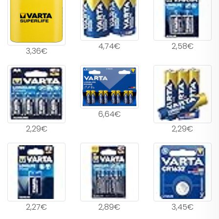
4,74€
2,58€
3,36€
6,64€
2,29€
2,29€
2,27€
2,89€
3,45€