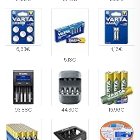
6,53€
4,16€
5,13€
93,88€
44,30€
15,96€