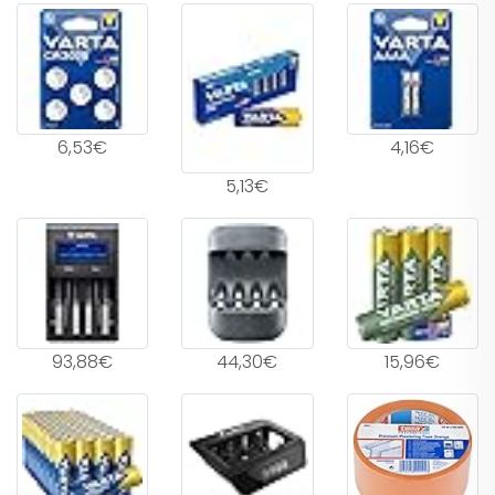
6,53€
4,16€
5,13€
93,88€
44,30€
15,96€