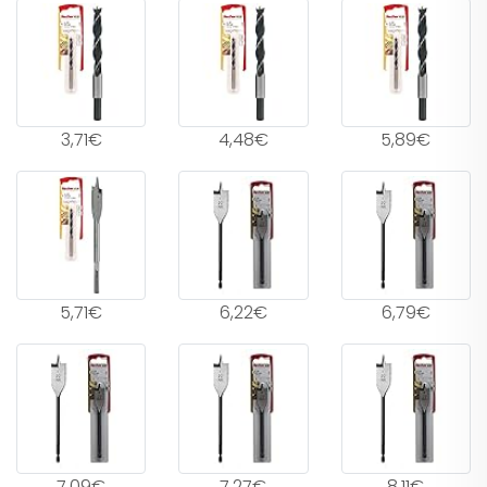
3,71€
4,48€
5,89€
5,71€
6,22€
6,79€
7,09€
7,27€
8,11€