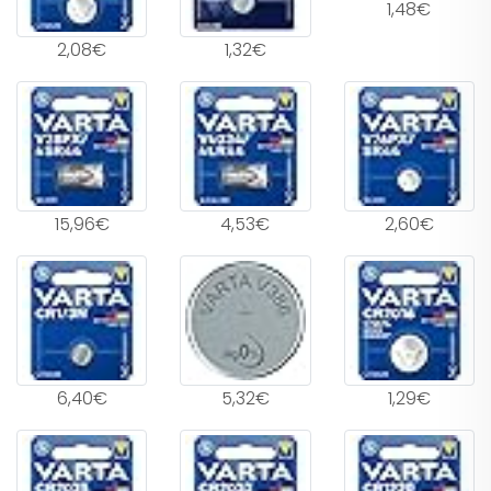
1,48€
2,08€
1,32€
15,96€
4,53€
2,60€
6,40€
5,32€
1,29€