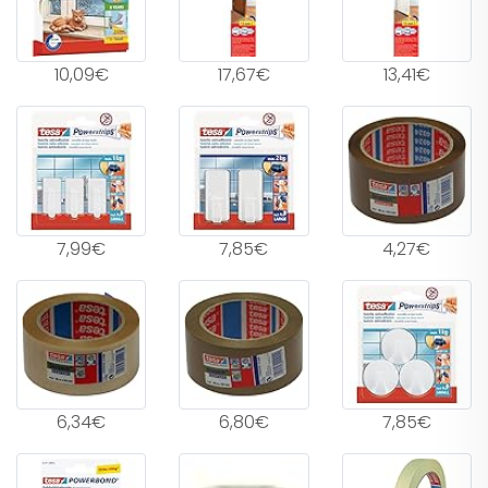
10,09€
17,67€
13,41€
7,99€
7,85€
4,27€
6,34€
6,80€
7,85€