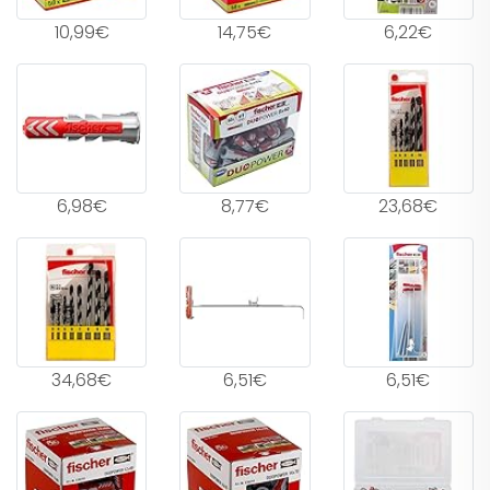
10,99€
14,75€
6,22€
6,98€
8,77€
23,68€
34,68€
6,51€
6,51€