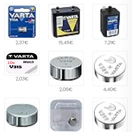
2,37€
15,45€
7,21€
2,03€
2,06€
4,40€