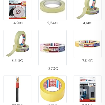
14,91€
2,64€
4,14€
6,96€
7,08€
10,70€