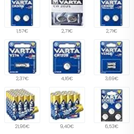
1,57€
2,71€
2,71€
2,37€
4,16€
3,69€
21,96€
9,40€
6,53€