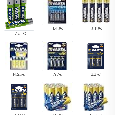
4,43€
13,48€
27,54€
14,25€
1,97€
2,21€