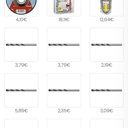
4,10€
18,11€
12,64€
3,79€
3,79€
2,19€
5,89€
2,35€
3,09€