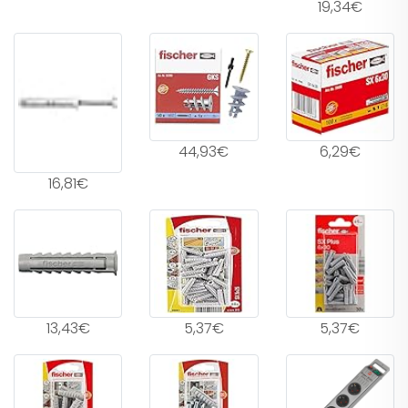
19,34€
44,93€
6,29€
16,81€
13,43€
5,37€
5,37€