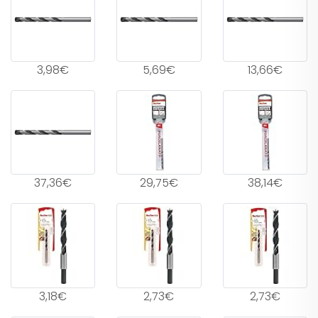
3,98€
5,69€
13,66€
37,36€
29,75€
38,14€
3,18€
2,73€
2,73€