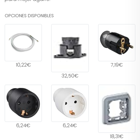
OPCIONES DISPONIBLES
10,22€
7,19€
32,50€
6,24€
6,24€
18,31€