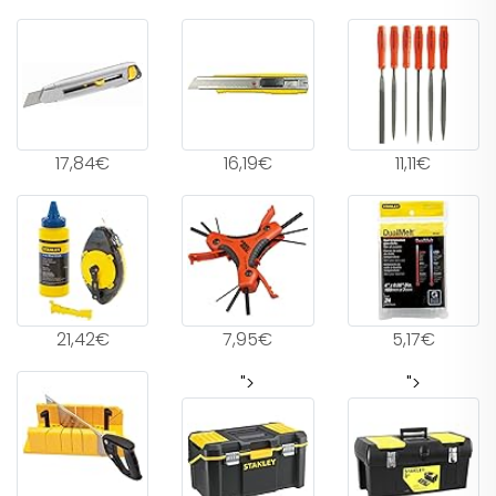
17,84€
16,19€
11,11€
21,42€
7,95€
5,17€
">
">