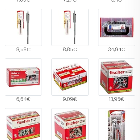
8,58€
8,85€
34,94€
6,64€
9,09€
13,95€