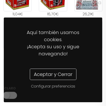
11,04€
16,70€
26,21€
Aquí también usamos
cookies.
¡Acepta su uso y sigue
38,03€
14,37€
12,40€
navegando!
Aceptar y Cerrar
Configurar preferencias
CLARO
34,99€
54,49€
12,67€