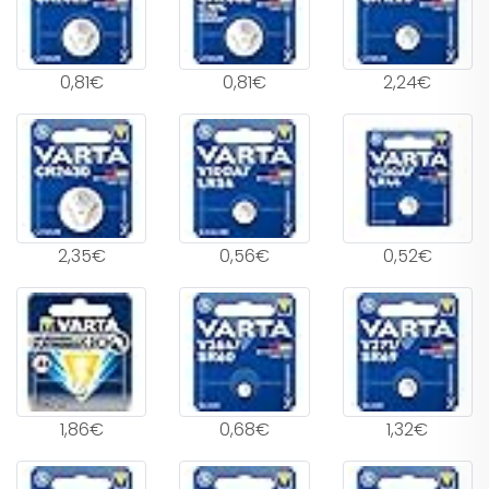
0,81€
0,81€
2,24€
2,35€
0,56€
0,52€
1,86€
0,68€
1,32€