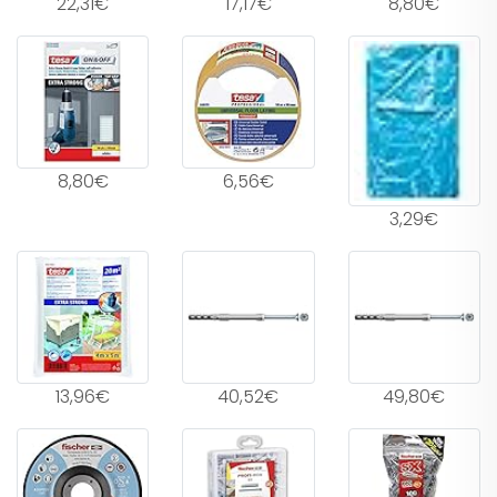
22,31€
17,17€
8,80€
8,80€
6,56€
3,29€
13,96€
40,52€
49,80€