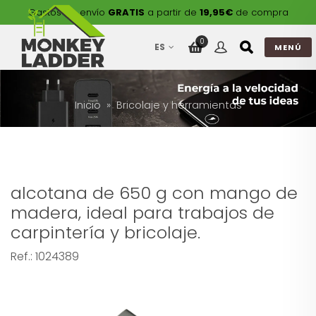
Gastos de envío
GRATIS
a partir de
19,95€
de compra
0
ES
MENÚ
Inicio
Bricolaje y herramientas
alcotana de 650 g con mango de
madera, ideal para trabajos de
carpintería y bricolaje.
Ref.:
1024389