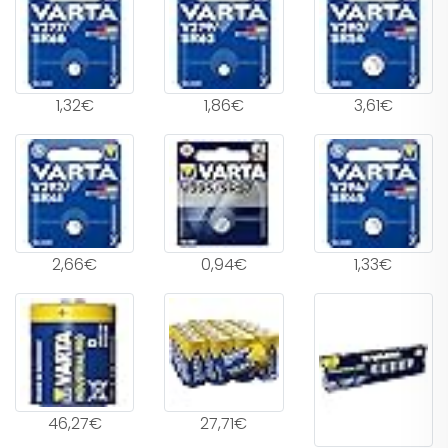
1,32€
1,86€
3,61€
2,66€
0,94€
1,33€
46,27€
27,71€