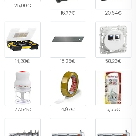
25,00€
16,77€
20,64€
14,28€
15,25€
58,23€
77,54€
4,97€
5,55€