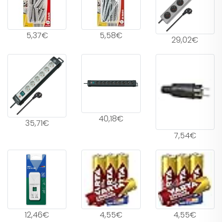
5,37€
5,58€
29,02€
40,18€
35,71€
7,54€
12,46€
4,55€
4,55€