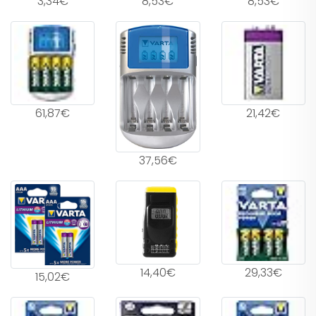
3,34€
8,53€
8,53€
61,87€
21,42€
37,56€
14,40€
29,33€
15,02€