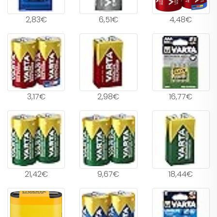
2,83€
6,51€
4,48€
3,17€
2,98€
16,77€
21,42€
9,67€
18,44€