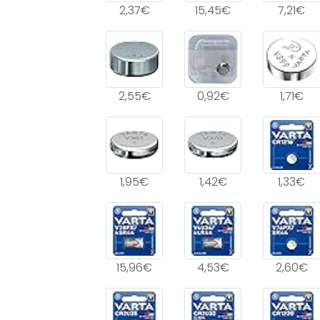
2,37€
15,45€
7,21€
2,55€
0,92€
1,71€
1,95€
1,42€
1,33€
15,96€
4,53€
2,60€