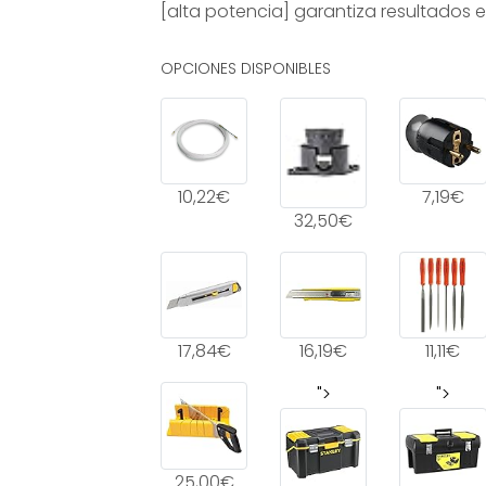
[alta potencia] garantiza resultados ef
OPCIONES DISPONIBLES
10,22€
7,19€
32,50€
17,84€
16,19€
11,11€
">
">
25,00€