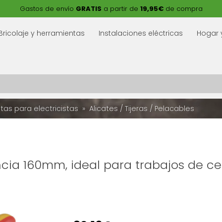
Gastos de envío
GRATIS
a partir de
19,95€
de compra
Bricolaje y herramientas
Instalaciones eléctricas
Hogar 
tas para electricistas
Alicates / Tijeras / Pelacables
ncia 160mm, ideal para trabajos de c