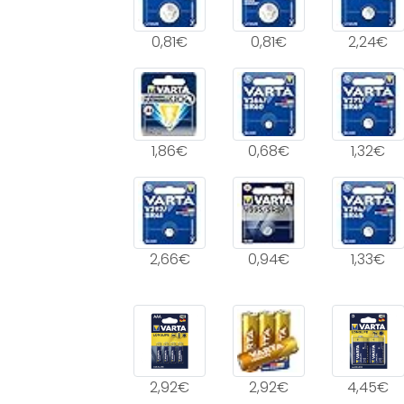
0,81€
0,81€
2,24€
1,86€
0,68€
1,32€
2,66€
0,94€
1,33€
2,92€
2,92€
4,45€