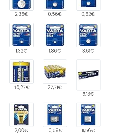
2,35€
0,56€
0,52€
1,32€
1,86€
3,61€
46,27€
27,71€
5,13€
2,00€
10,59€
11,56€