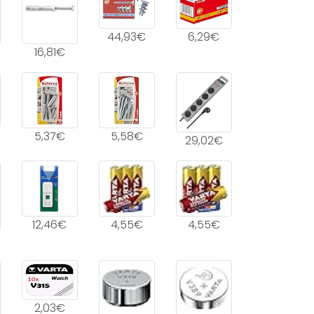
44,93€
6,29€
16,81€
5,37€
5,58€
29,02€
12,46€
4,55€
4,55€
2,03€