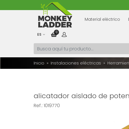
Material eléctrico
0
ES
Inicio
Instalaciones eléctricas
Herramien
alicatador aislado de pote
Ref.:
1019770