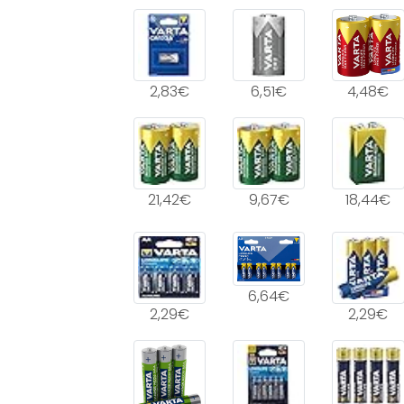
2,83€
6,51€
4,48€
21,42€
9,67€
18,44€
6,64€
2,29€
2,29€