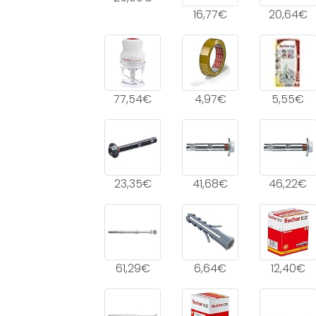
16,77€
20,64€
77,54€
4,97€
5,55€
23,35€
41,68€
46,22€
61,29€
6,64€
12,40€