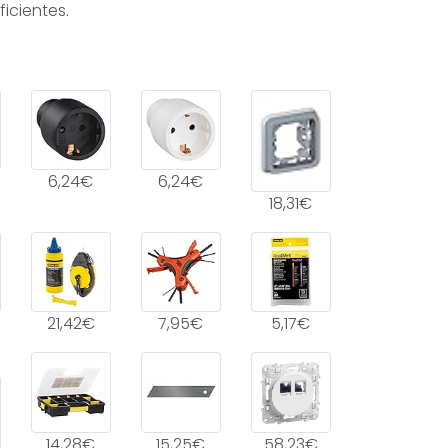
icientes.
6,24€
6,24€
18,31€
21,42€
7,95€
5,17€
14,28€
15,25€
58,23€