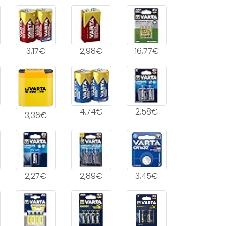
3,17€
2,98€
16,77€
4,74€
2,58€
3,36€
2,27€
2,89€
3,45€