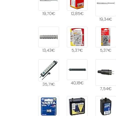
19,70€
12,85€
19,34€
13,43€
5,37€
5,37€
40,18€
35,71€
7,54€