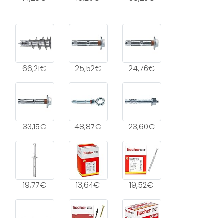
66,21€
25,52€
24,76€
33,15€
48,87€
23,60€
19,77€
13,64€
19,52€