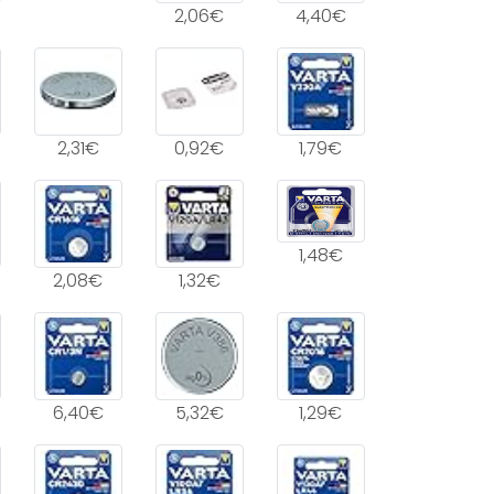
2,06€
4,40€
2,31€
0,92€
1,79€
1,48€
2,08€
1,32€
6,40€
5,32€
1,29€