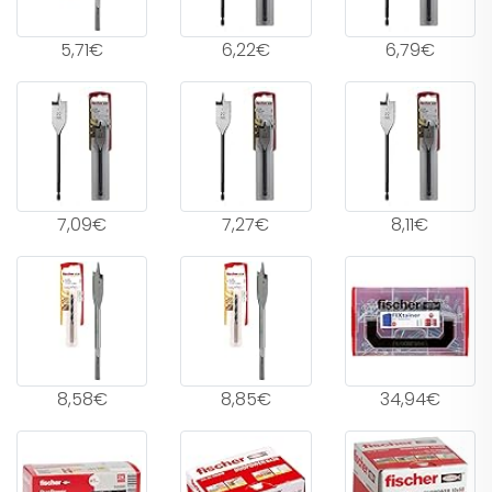
5,71€
6,22€
6,79€
7,09€
7,27€
8,11€
8,58€
8,85€
34,94€