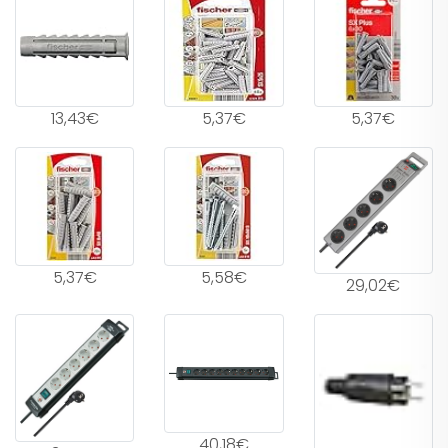
13,43€
5,37€
5,37€
5,37€
5,58€
29,02€
40,18€