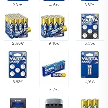
2,37€
4,16€
3,69€
21,96€
9,40€
6,53€
6,53€
4,16€
5,13€