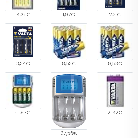
14,25€
1,97€
2,21€
3,34€
8,53€
8,53€
61,87€
21,42€
37,56€