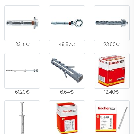
33,15€
48,87€
23,60€
61,29€
6,64€
12,40€