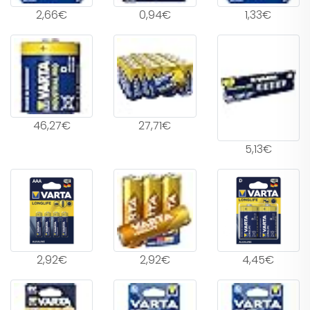
2,66€
0,94€
1,33€
46,27€
27,71€
5,13€
2,92€
2,92€
4,45€