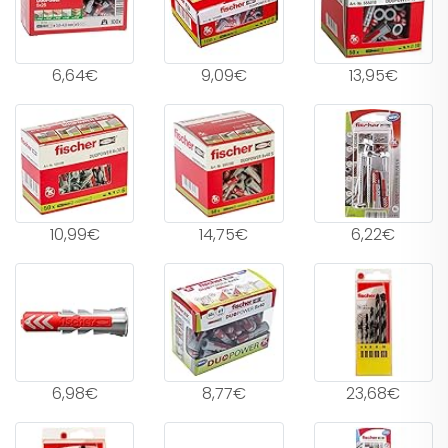
6,64€
9,09€
13,95€
10,99€
14,75€
6,22€
6,98€
8,77€
23,68€