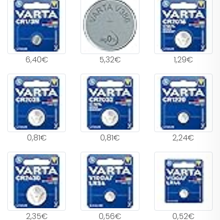
6,40€
5,32€
1,29€
0,81€
0,81€
2,24€
2,35€
0,56€
0,52€