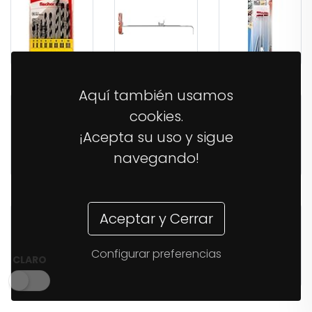
34,68€
6,51€
6,51€
Aquí también usamos
cookies.
¡Acepta su uso y sigue
navegando!
11,04€
16,70€
26,21€
Aceptar y Cerrar
Configurar preferencias
CLARO
38,03€
14,37€
12,40€