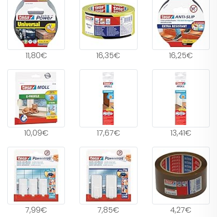
11,80€
16,35€
16,25€
10,09€
17,67€
13,41€
7,99€
7,85€
4,27€