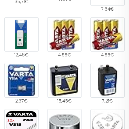
35,71€
7,54€
12,46€
4,55€
4,55€
2,37€
15,45€
7,21€