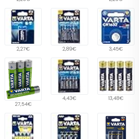
2,27€
2,89€
3,45€
4,43€
13,48€
27,54€