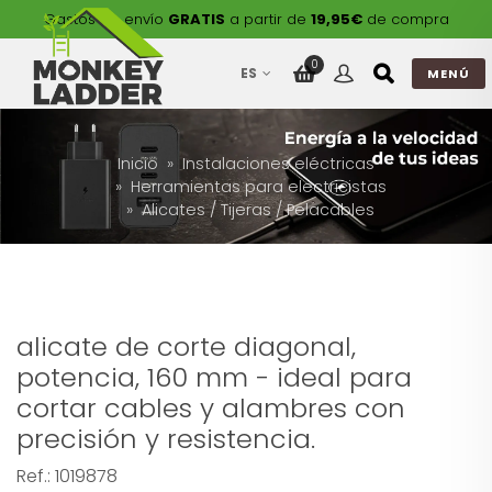
Gastos de envío
GRATIS
a partir de
19,95€
de compra
0
ES
MENÚ
Inicio
Instalaciones eléctricas
Herramientas para electricistas
Alicates / Tijeras / Pelacables
alicate de corte diagonal,
potencia, 160 mm - ideal para
cortar cables y alambres con
precisión y resistencia.
Ref.:
1019878