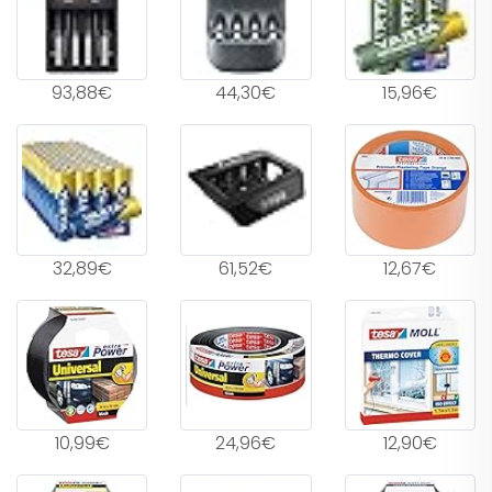
93,88€
44,30€
15,96€
32,89€
61,52€
12,67€
10,99€
24,96€
12,90€