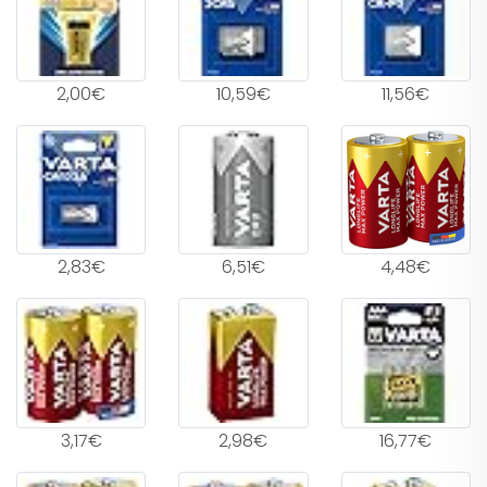
2,00€
10,59€
11,56€
2,83€
6,51€
4,48€
3,17€
2,98€
16,77€