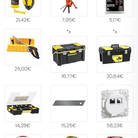
21,42€
7,95€
5,17€
">
">
25,00€
16,77€
20,64€
14,28€
15,25€
58,23€