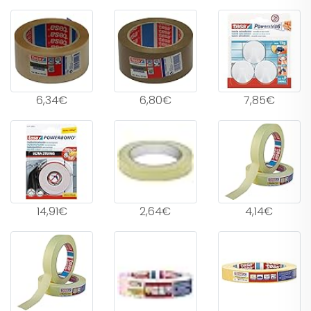
6,34€
6,80€
7,85€
14,91€
2,64€
4,14€