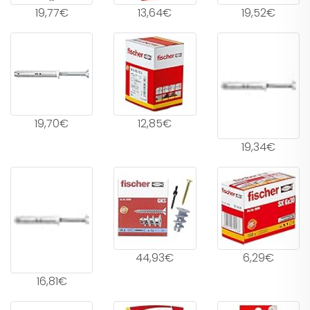
19,77€
13,64€
19,52€
19,70€
12,85€
19,34€
44,93€
6,29€
16,81€