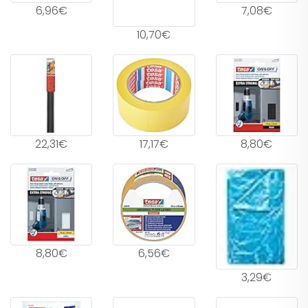
6,96€
7,08€
10,70€
22,31€
17,17€
8,80€
8,80€
6,56€
3,29€