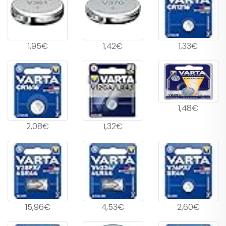
1,95€
1,42€
1,33€
1,48€
2,08€
1,32€
15,96€
4,53€
2,60€