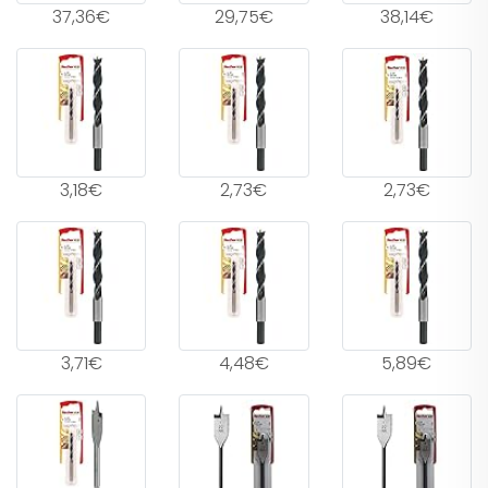
37,36€
29,75€
38,14€
3,18€
2,73€
2,73€
3,71€
4,48€
5,89€