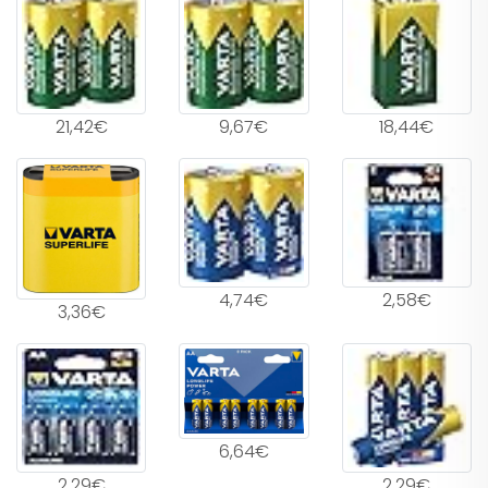
21,42€
9,67€
18,44€
4,74€
2,58€
3,36€
6,64€
2,29€
2,29€