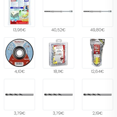
13,96€
40,52€
49,80€
4,10€
18,11€
12,64€
3,79€
3,79€
2,19€