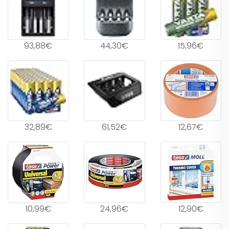
93,88€
44,30€
15,96€
32,89€
61,52€
12,67€
10,99€
24,96€
12,90€