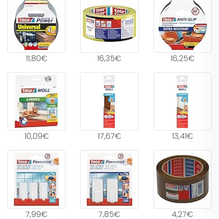
11,80€
16,35€
16,25€
10,09€
17,67€
13,41€
7,99€
7,85€
4,27€