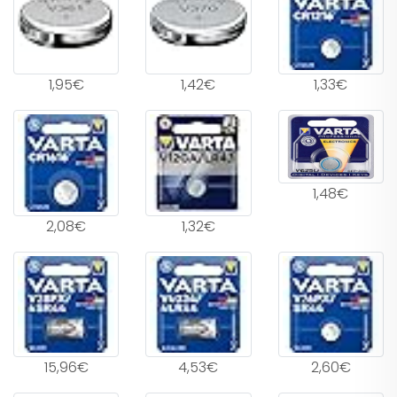
1,95€
1,42€
1,33€
1,48€
2,08€
1,32€
15,96€
4,53€
2,60€