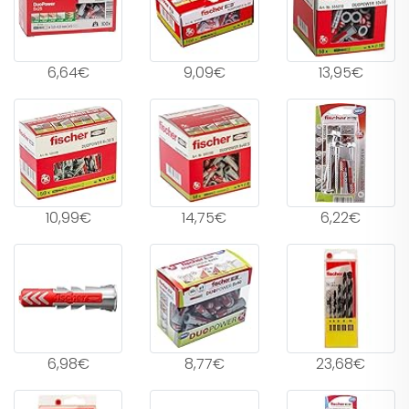
6,64€
9,09€
13,95€
10,99€
14,75€
6,22€
6,98€
8,77€
23,68€