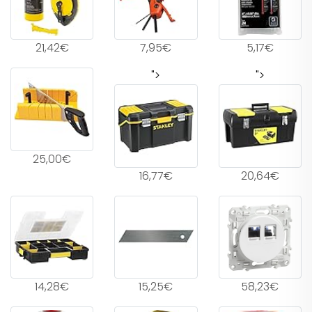
21,42€
7,95€
5,17€
">
">
25,00€
16,77€
20,64€
14,28€
15,25€
58,23€