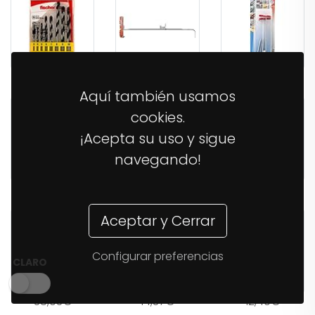
34,68€
6,51€
6,51€
Aquí también usamos
cookies.
¡Acepta su uso y sigue
navegando!
11,04€
16,70€
26,21€
Aceptar y Cerrar
Configurar preferencias
CLARO
38,03€
14,37€
12,40€