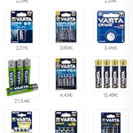
2,29€
2,29€
2,27€
2,89€
3,45€
4,43€
13,48€
27,54€