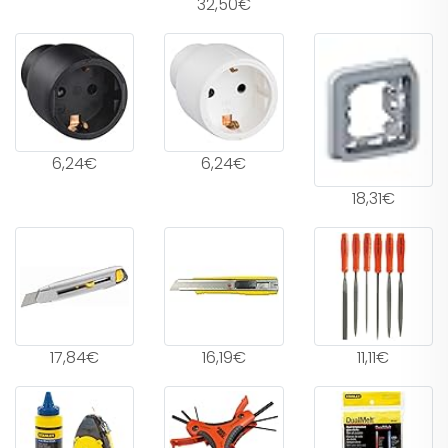
32,50€
6,24€
6,24€
18,31€
17,84€
16,19€
11,11€