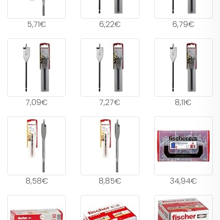
5,71€
6,22€
6,79€
7,09€
7,27€
8,11€
8,58€
8,85€
34,94€