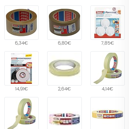
6,34€
6,80€
7,85€
14,91€
2,64€
4,14€