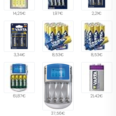
14,25€
1,97€
2,21€
3,34€
8,53€
8,53€
61,87€
21,42€
37,56€