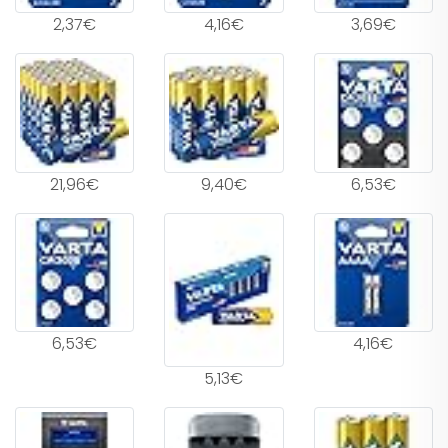
2,37€
4,16€
3,69€
21,96€
9,40€
6,53€
6,53€
4,16€
5,13€