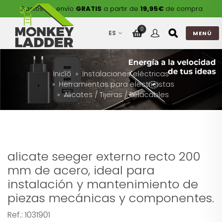
Gastos de envío
GRATIS
a partir de
19,95€
de compra
0
ES
MENÚ
Inicio
Instalaciones eléctricas
Herramientas para electricistas
Alicates / Tijeras / Pelacables
alicate seeger externo recto 200
mm de acero, ideal para
instalación y mantenimiento de
piezas mecánicas y componentes.
Ref.:
1031901