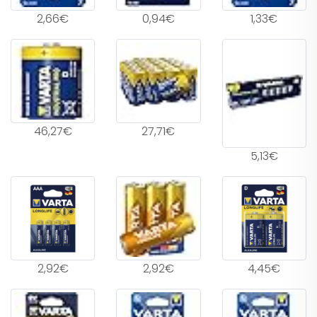
2,66€
0,94€
1,33€
46,27€
27,71€
5,13€
2,92€
2,92€
4,45€