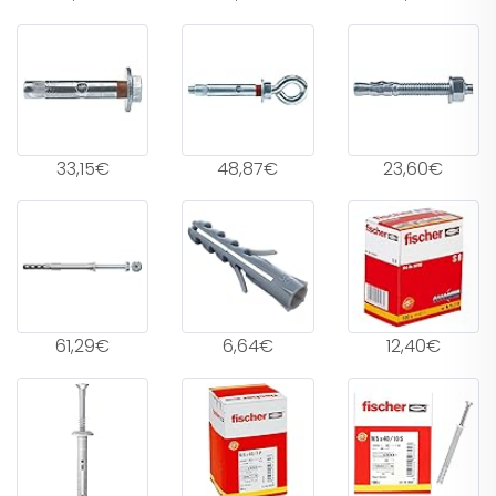
33,15€
48,87€
23,60€
61,29€
6,64€
12,40€