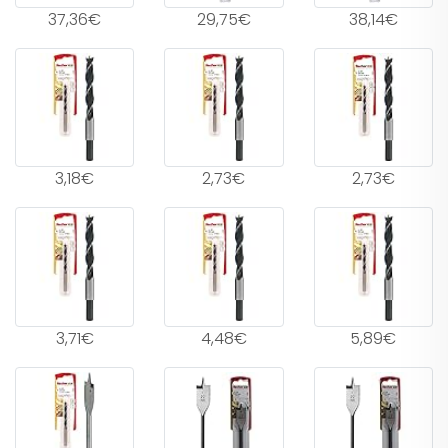
37,36€
29,75€
38,14€
3,18€
2,73€
2,73€
3,71€
4,48€
5,89€