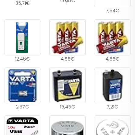
40,18€
35,71€
7,54€
12,46€
4,55€
4,55€
2,37€
15,45€
7,21€