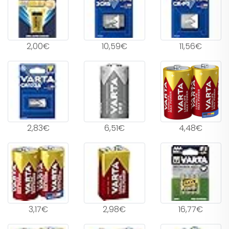
2,00€
10,59€
11,56€
2,83€
6,51€
4,48€
3,17€
2,98€
16,77€