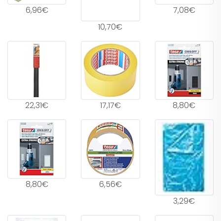
6,96€
7,08€
10,70€
22,31€
17,17€
8,80€
8,80€
6,56€
3,29€