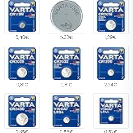
6,40€
5,32€
1,29€
0,81€
0,81€
2,24€
2,35€
0,56€
0,52€