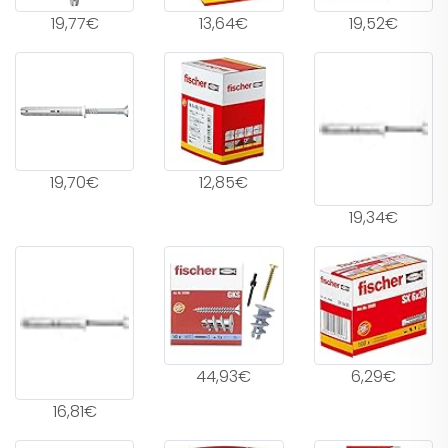
19,77€
13,64€
19,52€
19,70€
12,85€
19,34€
44,93€
6,29€
16,81€