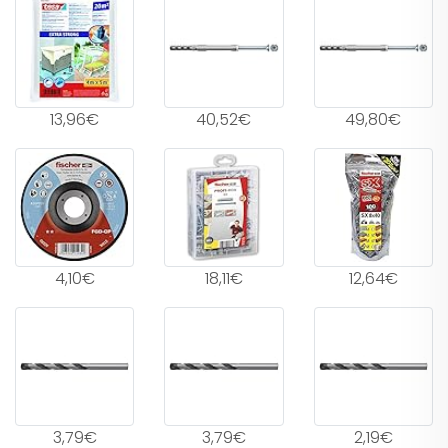
13,96€
40,52€
49,80€
4,10€
18,11€
12,64€
3,79€
3,79€
2,19€