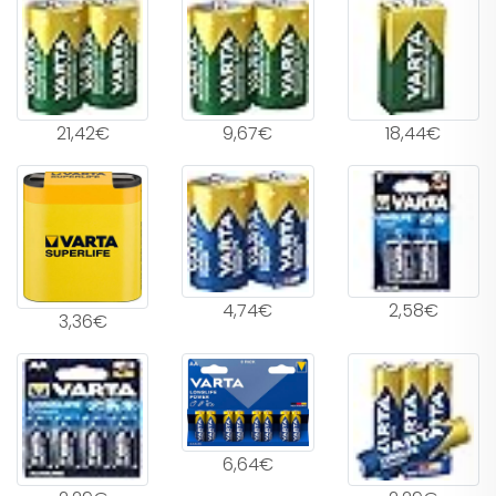
21,42€
9,67€
18,44€
4,74€
2,58€
3,36€
6,64€