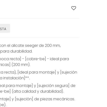
ESTA
con el alicate seeger de 200 mm,
para durabilidad.
boca recta] - [cobre-be] - ideal para
nicas] (200 mm).
 recta), [ideal para montaje] y [sujeción
da instalación]**.
eal para montaje] y [sujeción segura] de
-be] (alta calidad y durabilidad).
ntaje] y [sujeción] de piezas mecánicas.
be).