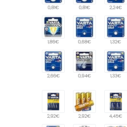
0,81€
0,81€
2,24€
1,86€
0,68€
1,32€
2,66€
0,94€
1,33€
2,92€
2,92€
4,45€