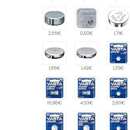
2,55€
0,92€
1,71€
1,95€
1,42€
1,33€
15,96€
4,53€
2,60€