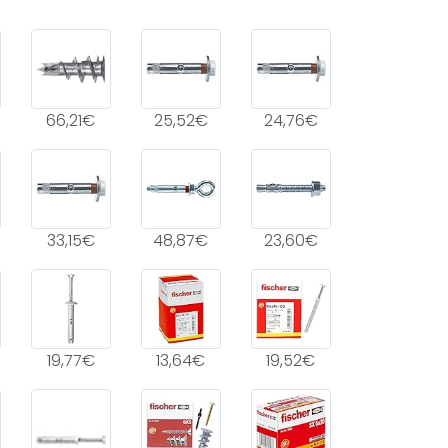
66,21€
25,52€
24,76€
33,15€
48,87€
23,60€
19,77€
13,64€
19,52€