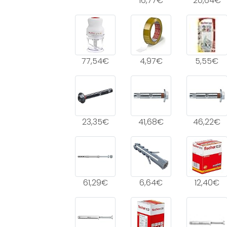
16,77€
20,64€
77,54€
4,97€
5,55€
23,35€
41,68€
46,22€
61,29€
6,64€
12,40€