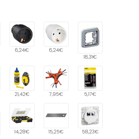
6,24€
6,24€
18,31€
21,42€
7,95€
5,17€
14,28€
15,25€
58,23€