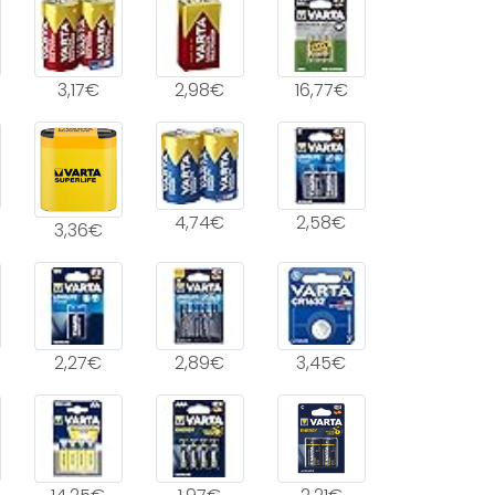
3,17€
2,98€
16,77€
4,74€
2,58€
3,36€
2,27€
2,89€
3,45€