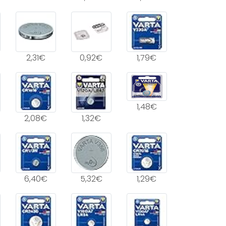
2,31€
0,92€
1,79€
1,48€
2,08€
1,32€
6,40€
5,32€
1,29€