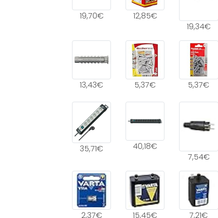
19,70€
12,85€
19,34€
13,43€
5,37€
5,37€
40,18€
35,71€
7,54€
2,37€
15,45€
7,21€