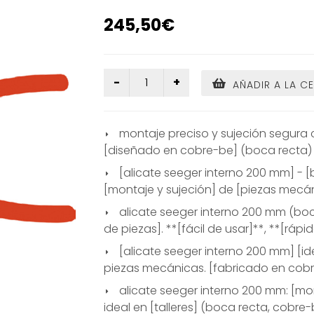
245,50€
AÑADIR A LA C
montaje preciso y sujeción segura 
[diseñado en cobre-be] (boca recta) 
[alicate seeger interno 200 mm] - [
[montaje y sujeción] de [piezas mecá
alicate seeger interno 200 mm (boca
de piezas]. **[fácil de usar]**, **[rápi
[alicate seeger interno 200 mm] [id
piezas mecánicas. [fabricado en cobre
alicate seeger interno 200 mm: [mo
ideal en [talleres] (boca recta, cobre-