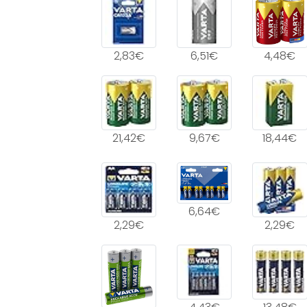
2,83€
6,51€
4,48€
21,42€
9,67€
18,44€
6,64€
2,29€
2,29€