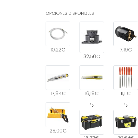
OPCIONES DISPONIBLES
10,22€
7,19€
32,50€
17,84€
16,19€
11,11€
">
">
25,00€