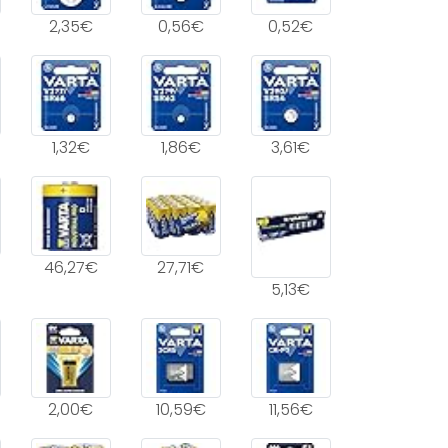
2,35€
0,56€
0,52€
1,32€
1,86€
3,61€
46,27€
27,71€
5,13€
2,00€
10,59€
11,56€