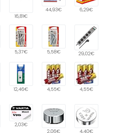
44,93€
6,29€
16,81€
5,37€
5,58€
29,02€
12,46€
4,55€
4,55€
2,03€
2,06€
4,40€