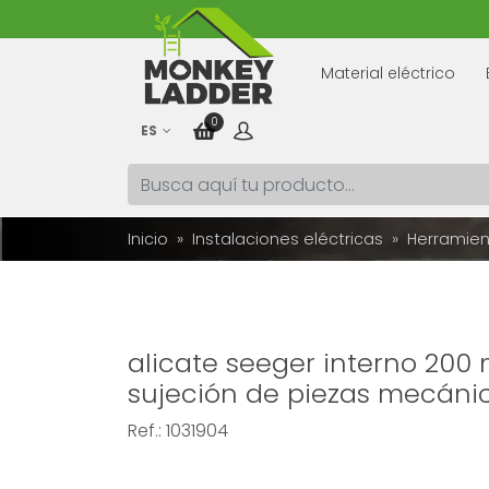
Material eléctrico
0
ES
Inicio
Instalaciones eléctricas
Herramien
alicate seeger interno 200
sujeción de piezas mecánic
Ref.:
1031904