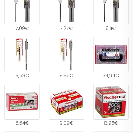
7,09€
7,27€
8,11€
8,58€
8,85€
34,94€
6,64€
9,09€
13,95€