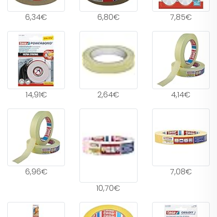
6,34€
6,80€
7,85€
14,91€
2,64€
4,14€
6,96€
7,08€
10,70€