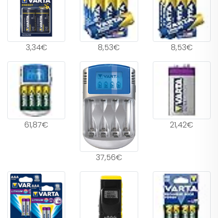
3,34€
8,53€
8,53€
61,87€
21,42€
37,56€