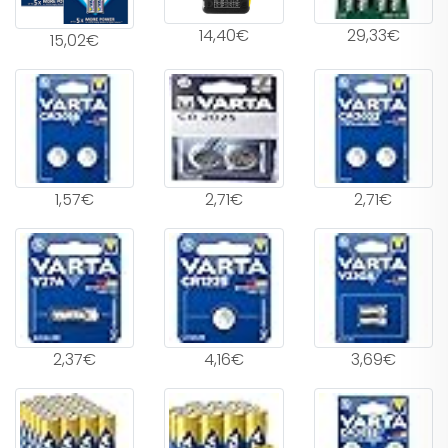
14,40€
29,33€
15,02€
1,57€
2,71€
2,71€
2,37€
4,16€
3,69€