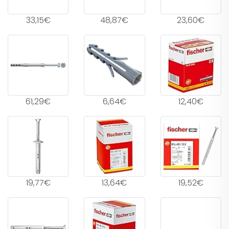
33,15€
48,87€
23,60€
61,29€
6,64€
12,40€
19,77€
13,64€
19,52€