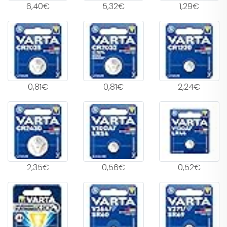
6,40€
5,32€
1,29€
0,81€
0,81€
2,24€
2,35€
0,56€
0,52€