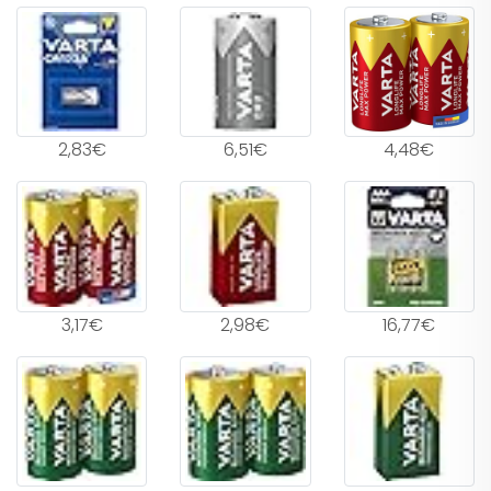
2,83€
6,51€
4,48€
3,17€
2,98€
16,77€