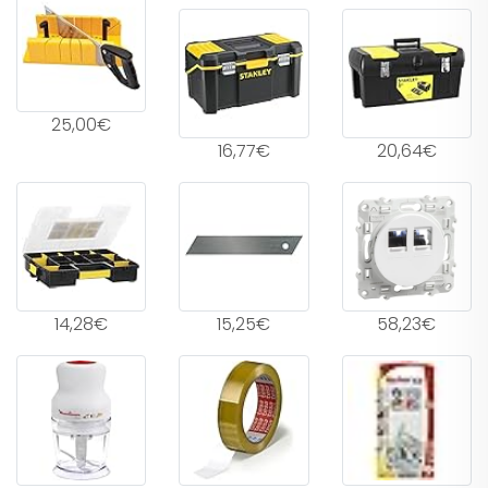
25,00€
16,77€
20,64€
14,28€
15,25€
58,23€