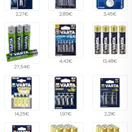
2,27€
2,89€
3,45€
4,43€
13,48€
27,54€
14,25€
1,97€
2,21€