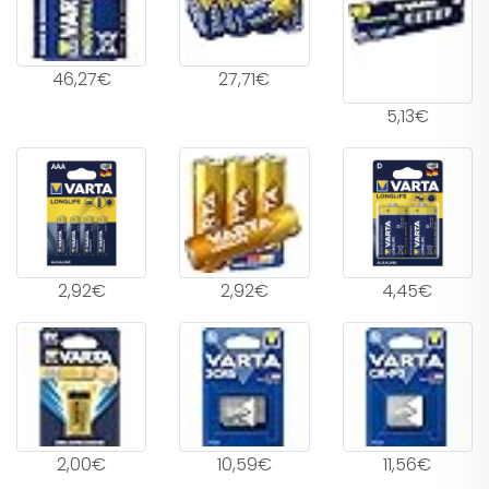
46,27€
27,71€
5,13€
2,92€
2,92€
4,45€
2,00€
10,59€
11,56€