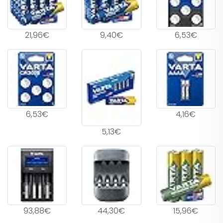
21,96€
9,40€
6,53€
6,53€
4,16€
5,13€
93,88€
44,30€
15,96€