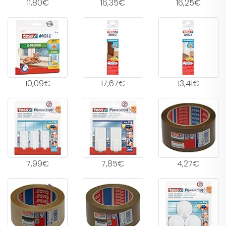
11,80€
16,35€
16,25€
10,09€
17,67€
13,41€
7,99€
7,85€
4,27€