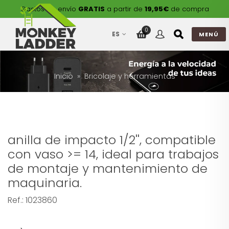
Gastos de envío
GRATIS
a partir de
19,95€
de compra
0
ES
MENÚ
Inicio
Bricolaje y herramientas
anilla de impacto 1/2'', compatible
con vaso >= 14, ideal para trabajos
de montaje y mantenimiento de
maquinaria.
Ref.:
1023860