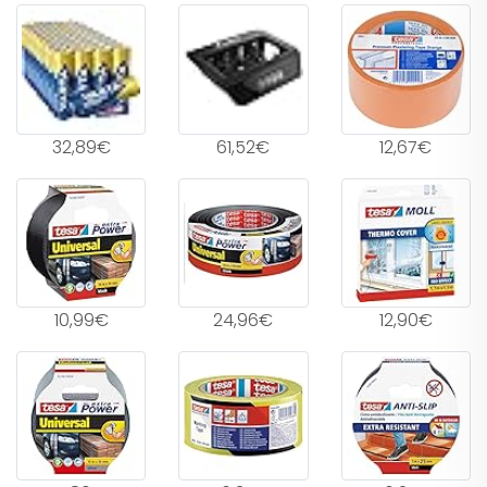
32,89€
61,52€
12,67€
10,99€
24,96€
12,90€