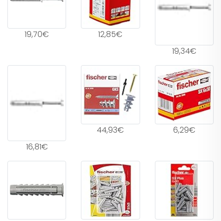
19,70€
12,85€
19,34€
44,93€
6,29€
16,81€