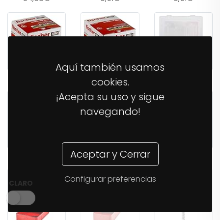
Aquí también usamos
11,04€
16,70€
26,21€
cookies.
¡Acepta su uso y sigue
navegando!
Aceptar y Cerrar
38,03€
14,37€
12,40€
Configurar preferencias
CLARO