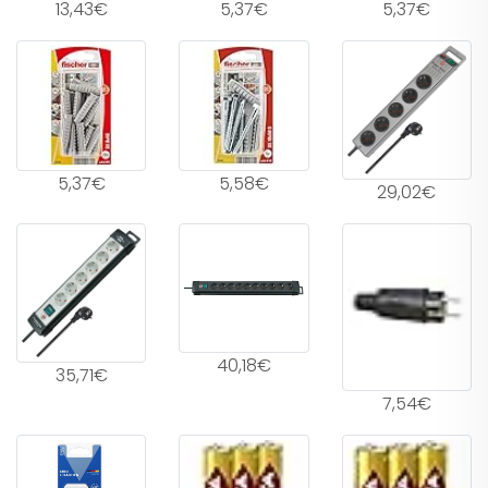
13,43€
5,37€
5,37€
5,37€
5,58€
29,02€
40,18€
35,71€
7,54€