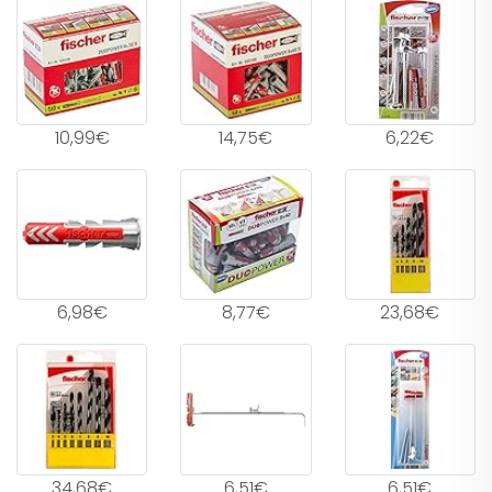
10,99€
14,75€
6,22€
6,98€
8,77€
23,68€
34,68€
6,51€
6,51€