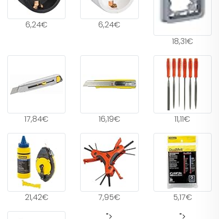
6,24€
6,24€
18,31€
17,84€
16,19€
11,11€
21,42€
7,95€
5,17€
">
">