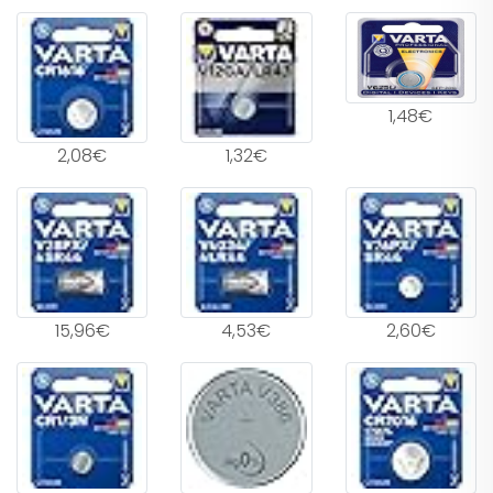
1,48€
2,08€
1,32€
15,96€
4,53€
2,60€