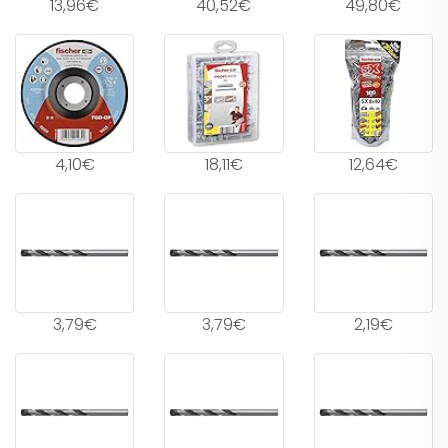
13,96€
40,52€
49,80€
4,10€
18,11€
12,64€
3,79€
3,79€
2,19€