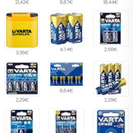
21,42€
9,67€
18,44€
4,74€
2,58€
3,36€
6,64€
2,29€
2,29€