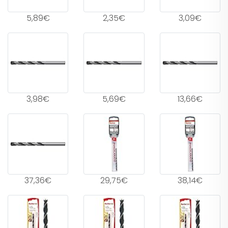
5,89€
2,35€
3,09€
3,98€
5,69€
13,66€
37,36€
29,75€
38,14€