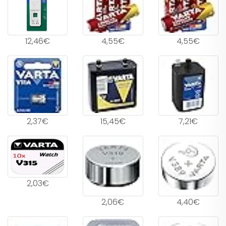
12,46€
4,55€
4,55€
2,37€
15,45€
7,21€
2,03€
2,06€
4,40€