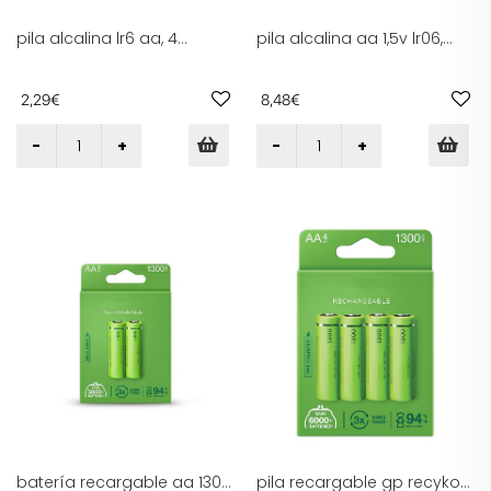
pila alcalina lr6 aa, 4
pila alcalina aa 1,5v lr06,
unidades, larga duración,
caja de 10 unidades,
ideal para dispositivos
dimensiones ø14,5x50,5mm,
eléctricos y juguetes.
ideal para dispositivos
2,29€
8,48€
electrónicos y juguetes.
batería recargable aa 1300
pila recargable gp recyko