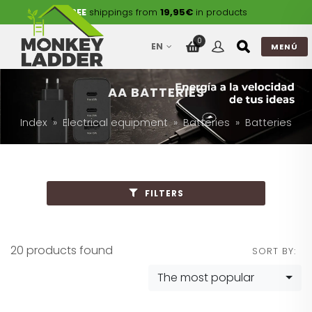
FREE
shippings from
19,95€
in products
0
EN
MENÚ
AA BATTERIES
Index
Electrical equipment
Batteries
Batteries
FILTERS
20 products found
SORT BY:
The most popular