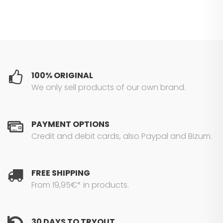
100% ORIGINAL
We only sell products of our own brand.
PAYMENT OPTIONS
Credit and debit cards, also Paypal and Bizum.
FREE SHIPPING
From 19,95€* in products.
30 DAYS TO TRYOUT