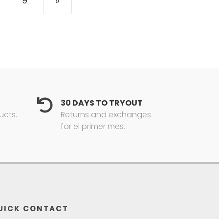
9
»
30 DAYS TO TRYOUT
ucts.
Returns and exchanges
for el primer mes.
UICK CONTACT