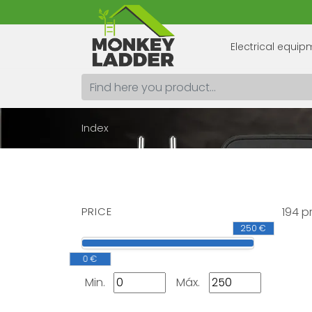
Electrical equi
Index
PRICE
194 p
250 €
0 €
Min.
Máx.