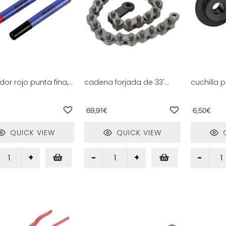
dor rojo punta fina,
cadena forjada de 33'
cuchilla 
tro 9 mm, ideal
con resistencia y
de acero
detalles precisos en
durabilidad, ideal para
tubos de 
os de oficina,
sujeciones fuertes y
aluminio,
69,91€
6,50€
ar y manualidades.
aplicaciones industriales.
trabajos 
reparació
QUICK VIEW
QUICK VIEW
Q