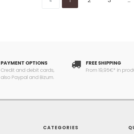
1
2
3
...
«
PAYMENT OPTIONS
FREE SHIPPING
Credit and debit cards,
From 19,95€* in prod
also Paypal and Bizum.
CATEGORIES
Q