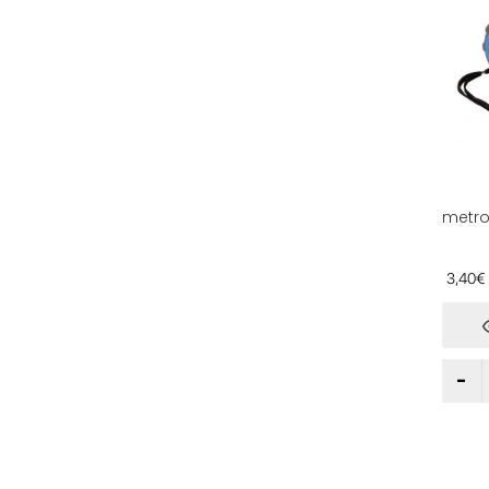
metro 
escal
milíme
medic
3,40€
bricol