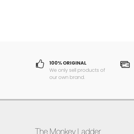
100% ORIGINAL
We only sell products of
our own brand.
The Monkey Ladder