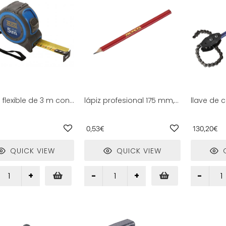
flexible de 3 m con
lápiz profesional 175 mm,
llave de
a en centímetros y
de precisión y acabado
900 mm p
tros, ideal para
fino, ideal para dibujo
gas, idea
iones precisas en
técnico y artístico o
instalaci
0,53€
130,20€
aje y construcción.
escritura detallada.
reparacio
QUICK VIEW
QUICK VIEW
Q