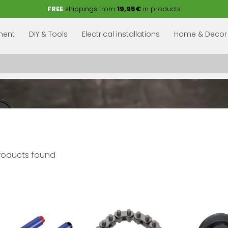
FREE
shippings from
19,95€
in products
pment
DIY & Tools
Electrical installations
Home & Decor
roducts found