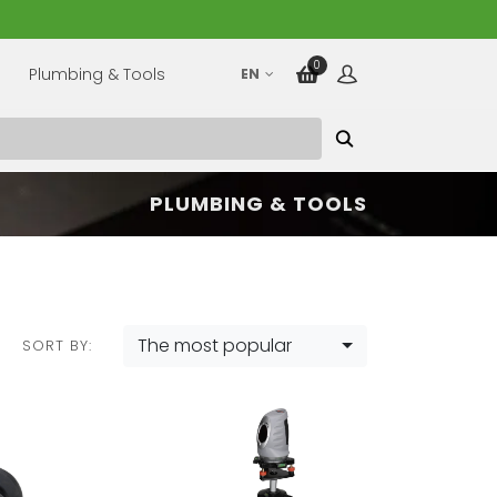
0
Plumbing & Tools
EN
PLUMBING & TOOLS
The most popular
SORT BY: