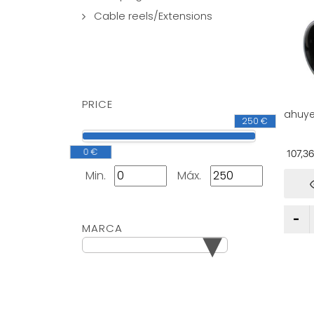
Cable reels/Extensions
PRICE
ahuye
250 €
con t
luces 
para p
0 €
107,3
jardin
Min.
Máx.
▾
MARCA