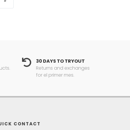
»
30 DAYS TO TRYOUT
ucts.
Returns and exchanges
for el primer mes.
UICK CONTACT