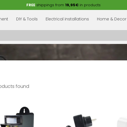
FREE
shippings from
19,95€
in products
pment
DIY & Tools
Electrical installations
Home & Decor
oducts found