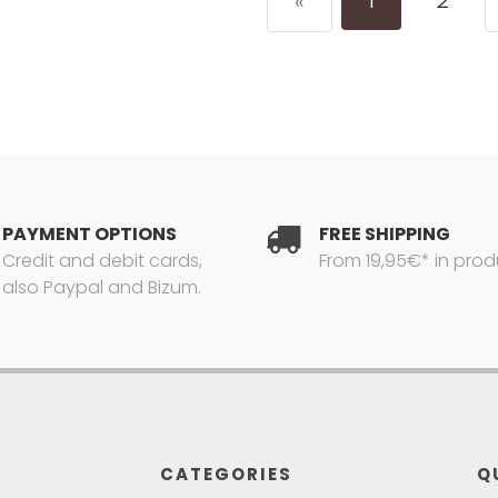
1
2
«
PAYMENT OPTIONS
FREE SHIPPING
Credit and debit cards,
From 19,95€* in prod
also Paypal and Bizum.
CATEGORIES
Q