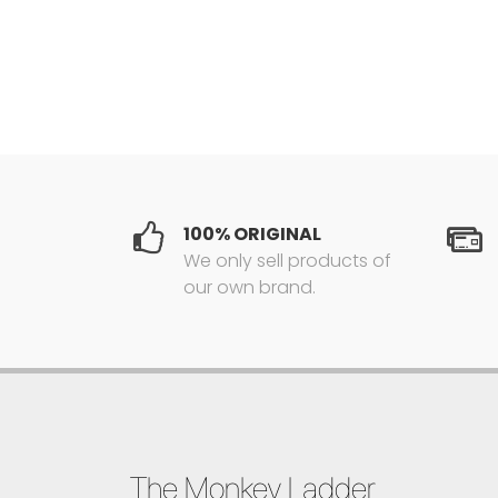
100% ORIGINAL
We only sell products of
our own brand.
The Monkey Ladder