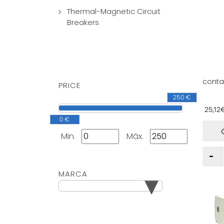
Thermal-Magnetic Circuit
Breakers
conta
PRICE
contac
250 €
para c
eléctr
25,12
automa
0 €
Min.
Máx.
▾
MARCA