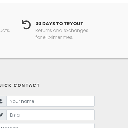
30 DAYS TO TRYOUT
ucts.
Returns and exchanges
for el primer mes.
UICK CONTACT