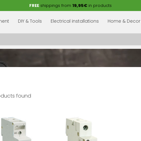
FREE
shippings from
19,95€
in products
pment
DIY & Tools
Electrical installations
Home & Decor
oducts found