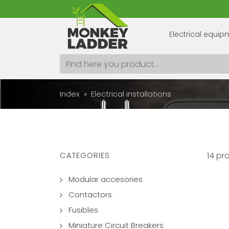
Electrical equi
Index
Electrical installations
CATEGORIES
14 pr
Modular accesories
Contactors
Fusibles
Miniature Circuit Breakers