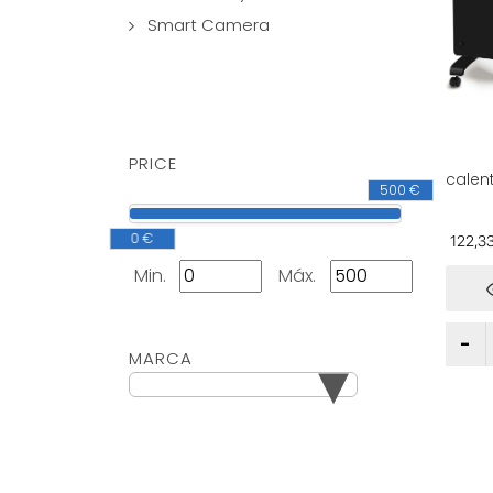
Smart Camera
PRICE
calen
500 €
convec
contr
tempo
0 €
122,3
energé
Min.
Máx.
calen
efici
▾
MARCA