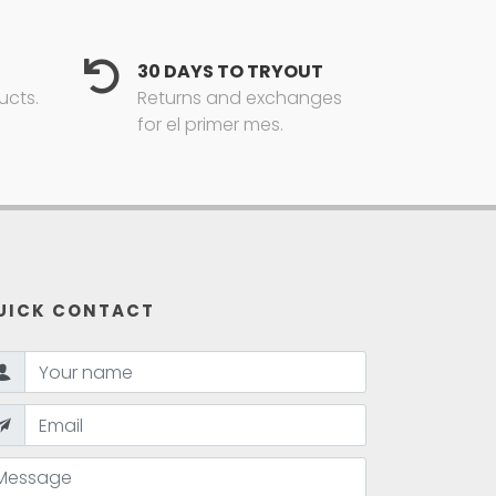
30 DAYS TO TRYOUT
ucts.
Returns and exchanges
for el primer mes.
UICK CONTACT