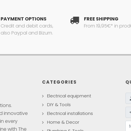
PAYMENT OPTIONS
FREE SHIPPING
Credit and debit cards,
From 19,95€* in prod
also Paypal and Bizum.
CATEGORIES
Q
Electrical equipment
DIY & Tools
tions.
nd innovative
Electrical installations
in every
Home & Decor
ine with The
Plumbing & Tools