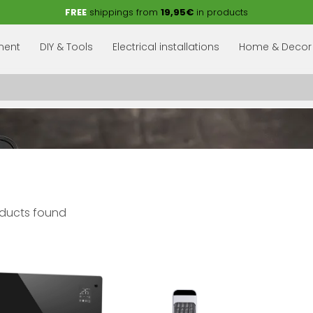
FREE
shippings from
19,95€
in products
pment
DIY & Tools
Electrical installations
Home & Decor
ducts found