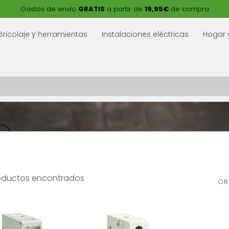
Gastos de envío
GRATIS
a partir de
19,95€
de compra
Bricolaje y herramientas
Instalaciones eléctricas
Hogar 
oductos encontrados
OR