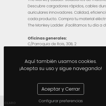
Descubre cargadores rápidos, cables dur
auriculares innovadores. Calidad, eficienci
cada producto. Compra tu material eléctr
The Monkey Ladder. ¡Facilitamos tu día a d
Oficinas generales:
C/Parroquia de Rois, 30B, 2
Polígono de Bergondo
15166 Bergondo, A Coruña.
Aquí también usamos cookies.
¡Acepta su uso y sigue navegando!
Whatsapp:
(+34) 699 126 658
Email:
support@themonkeyladder.com
Aceptar y Cerrar
Configurar preferencias
CLARO