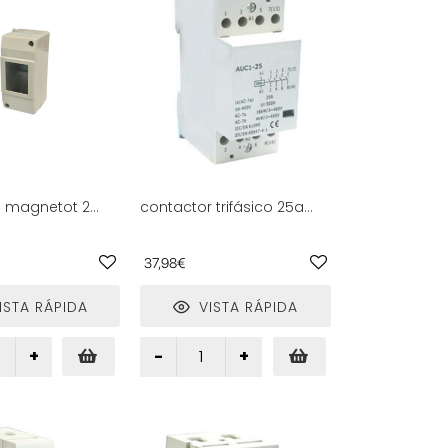
a magnetot 2
contactor trifásico 25a
115x55x60mm,
230vac, 4 contactos
a instalación
abiertos, ideal para
 y protección de
controlar motores y
37,98€
sistemas eléctricos.
ISTA RÁPIDA
VISTA RÁPIDA