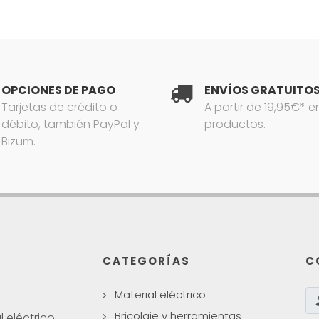
OPCIONES DE PAGO
ENVÍOS GRATUITO
Tarjetas de crédito o
A partir de 19,95€* e
débito, también PayPal y
productos.
Bizum.
CATEGORÍAS
C
Material eléctrico
Bricolaje y herramientas
 eléctrico.