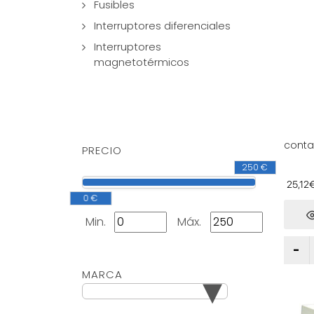
Fusibles
Interruptores diferenciales
Interruptores
magnetotérmicos
conta
PRECIO
contac
250 €
para c
eléctr
25,12
automa
0 €
Min.
Máx.
▾
MARCA