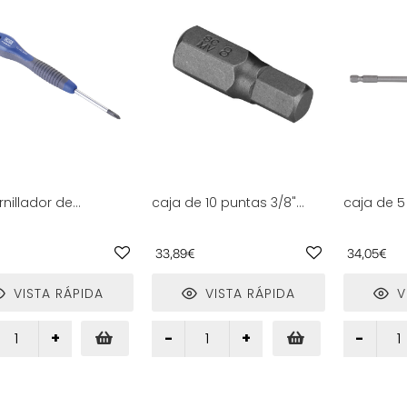
nillador de
caja de 10 puntas 3/8"
caja de 5
sión ph1 50mm, ideal
hexagonales 12x30mm
1/4" x 150
trabajos en
para atornillar y fijar en
trabajos 
rónica y montajes
proyectos de bricolaje y
fijación 
33,89€
34,05€
ados.
construcción.
bricolaje
VISTA RÁPIDA
VISTA RÁPIDA
V