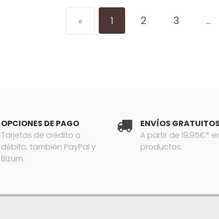
1
2
3
...
«
OPCIONES DE PAGO
ENVÍOS GRATUITO
Tarjetas de crédito o
A partir de 19,95€* e
débito, también PayPal y
productos.
Bizum.