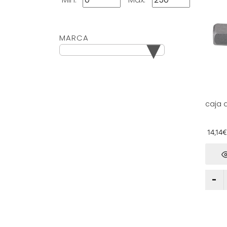
▾
MARCA
caja 
5/16", 
longi
para 
14,14€
y rep
elect