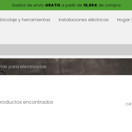
Gastos de envío
GRATIS
a partir de
19,95€
de compra
Bricolaje y herramientas
Instalaciones eléctricas
Hogar 
tas para electricistas
productos encontrados
OR