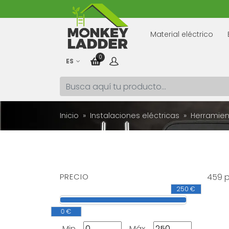
Material eléctrico
0
ES
Inicio
Instalaciones eléctricas
Herramien
PRECIO
459 
250 €
0 €
Min.
Máx.