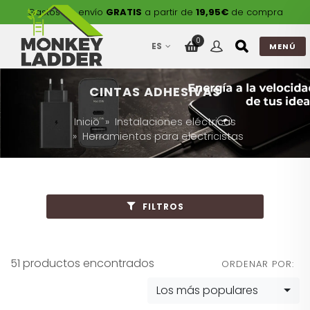
Gastos de envío
GRATIS
a partir de
19,95€
de compra
0
ES
MENÚ
CINTAS ADHESIVAS
Inicio
Instalaciones eléctricas
Herramientas para electricistas
FILTROS
51 productos encontrados
ORDENAR POR:
Los más populares