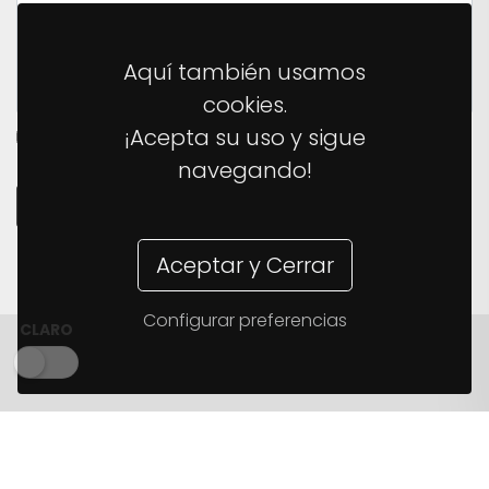
Aquí también usamos
cookies.
¡Acepta su uso y sigue
HE LEÍDO Y ACEPTO LA
POLÍTICA DE PRIVACIDAD
DEL
SITIO.
navegando!
ENVIAR MENSAJE
Aceptar y Cerrar
Configurar preferencias
CLARO
© 2026 The Monkey Ladder ·
support@themonkeyladder.com
(+34) 699 126 658