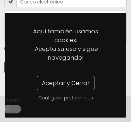
Aquí también usamos
cookies.
¡Acepta su uso y sigue
HE LEÍDO Y ACEPTO LA
POLÍTICA DE PRIVACIDAD
DEL
SITIO.
navegando!
ENVIAR MENSAJE
Aceptar y Cerrar
Configurar preferencias
CLARO
© 2026 The Monkey Ladder ·
support@themonkeyladder.com