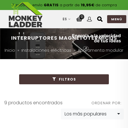
Gastos de envío
GRATIS
a partir de
19,95€
de compra
0
ES
MENÚ
INTERRUPTORES MAGNETOTÉRMICOS
Inicio
Instalaciones eléctricas
Aparamenta modular
FILTROS
9 productos encontrados
ORDENAR POR:
Los más populares