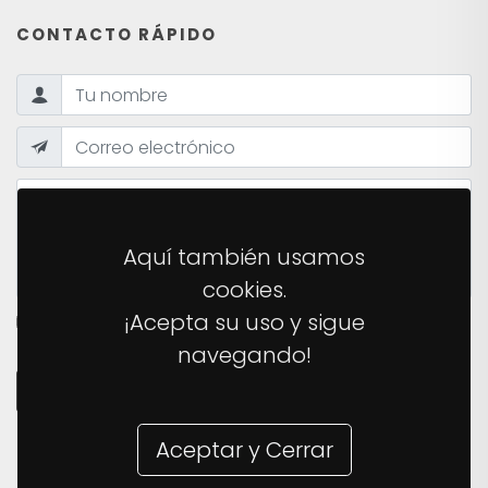
CONTACTO RÁPIDO
Aquí también usamos
cookies.
¡Acepta su uso y sigue
HE LEÍDO Y ACEPTO LA
POLÍTICA DE PRIVACIDAD
DEL
SITIO.
navegando!
ENVIAR MENSAJE
Aceptar y Cerrar