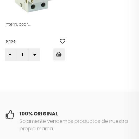
interruptor
magnetotérmico 1p+n 20a
6ka clase c para
protección de circuitos
8,13€
eléctricos y prevención de
sobrecargas.
100% ORIGINAL
Solamente vendemos productos de nuestra
propia marca.