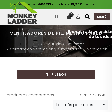
Gastos de envío
GRATIS
a partir de
19,95€
de compra
0
ES
MENÚ
VENTILADORES DE PIE, MESA O PARED
Inicio
Material eléctrico
Calefacción, ventilación y climatización
Ventilación
FILTROS
11 productos encontrados
ORDENAR POR:
Los más populares