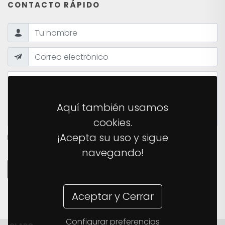
CONTACTO RÁPIDO
Aquí también usamos
cookies.
¡Acepta su uso y sigue
HE LEÍDO Y ACEPTO LA
POLÍTICA DE PRIVACIDAD
DEL
SITIO.
navegando!
ENVIAR MENSAJE
Aceptar y Cerrar
Configurar preferencias