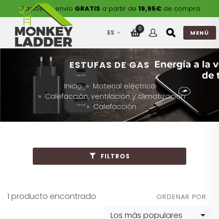
Gastos de envío
GRATIS
a partir de
19,95€
de compra
0
ES
MENÚ
ESTUFAS DE GAS
Inicio
Material eléctrico
Calefacción, ventilación y climatización
Calefacción
FILTROS
1 producto encontrado
ORDENAR POR:
Los más populares