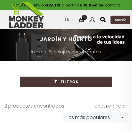
Gastos de envío
GRATIS
a partir de
19,95€
de compra
0
ES
MENÚ
JARDÍN Y HUERTO
Inicio
Bricolaje y herramientas
FILTROS
2 productos encontrados
ORDENAR POR:
Los más populares