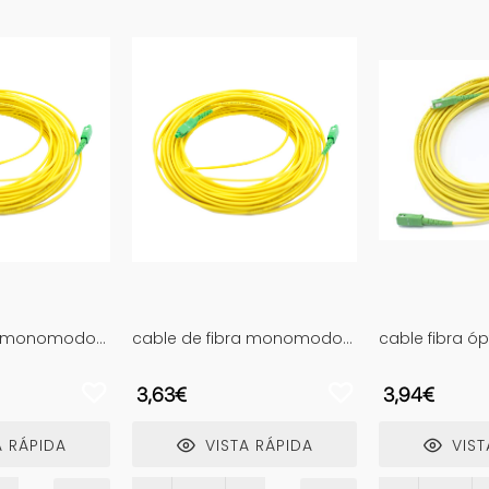
ra monomodo
cable de fibra monomodo
cable fibra óp
 20m lszh,
sc/apc-sc/apc, 5m, lszh,
amarillosc/ a
nexiones de
amarillo, ideal para
monomodo sim
3,63€
3,94€
edes de datos
conexiones de red de
compatible c
velocidad y sistemas de
movistar, voda
telecomunicación.
todos los de
 RÁPIDA
VISTA RÁPIDA
VIST