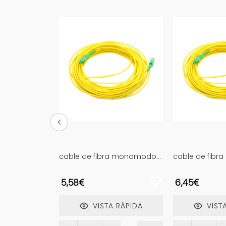
slink audio
cable de fibra monomodo
cable de fib
igital normal,
sc/apc-sc/apc, 15m, lszh,
sc/apc-sc/apc
toslink macho
resistencia, ideal para
ideal para co
5,58€
6,45€
link macho,
conexiones de red y
velocidad y r
ies (3 metros)
transmisión de datos
estables.
seguras.
 RÁPIDA
VISTA RÁPIDA
VISTA