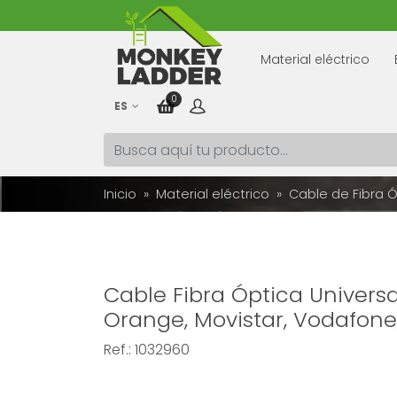
Material eléctrico
0
ES
Inicio
Material eléctrico
Cable de Fibra 
Cable Fibra Óptica Univers
Orange, Movistar, Vodafone,
Ref.:
1032960