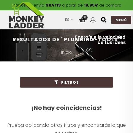
Gastos de envío
GRATIS
a partir de
19,95€
de compra
0
ES
MENÚ
RESULTADOS DE "PLUMBING-TOOLS"
Inicio
FILTROS
¡No hay coincidencias!
Prueba aplicando otros filtros y encontrarás lo que